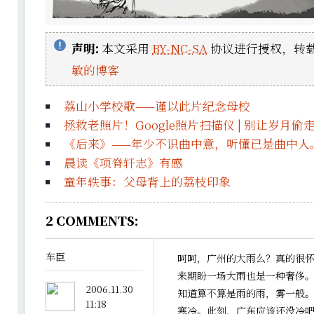
声明:
本文采用
BY-NC-SA
协议进行授权，转载
敏的博客
荔山小学校歌——谨以此片纪念母校
拯救老照片！Google照片扫描仪 | 别让岁月
《后来》——年少不识曲中意，听懂已是曲中人
晨读《项脊轩志》有感
童年轶事：父母背上的荔枝印象
2
COMMENTS:
车臣
呵呵，广州的大雨么？真的很
来期盼一场大雨也是一种奢侈
2006.11.30
知道算不算是雨的雨，雾一般
11:18
寒冷。此刻，广东应该还没冷