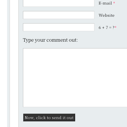
E-mail
*
Website
6 + 7 = ?
*
Type your comment out: