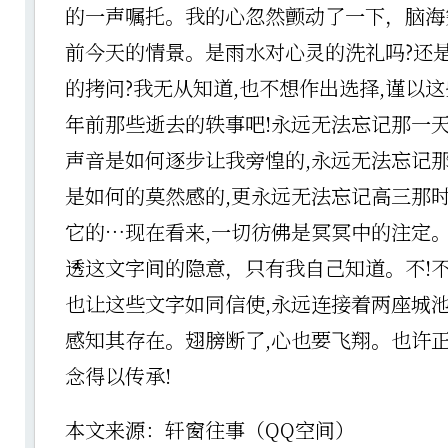
的一声嘱托。我的心忽然颤动了一下，脑海
前今天的情景。是雨水对心灵的洗礼吗?还
的拷问?我无从知道,也不想作出选择,谨以
年前那些逝去的轶事吧!永远无法忘记那一
声音是如何逐步让我旁惶的,永远无法忘记
是如何的莫然感的,更永远无法忘记高三那
它的…现在看来,一切彷佛是冥冥中的注定
透这文字间的隐意，只有我自己知道。不!
也让这些文字如同信使,永远连接着两座城池
感知其存在。翅膀断了,心也要飞翔。也许
念得以传承!
本文来源：轩窗往事（QQ空间）