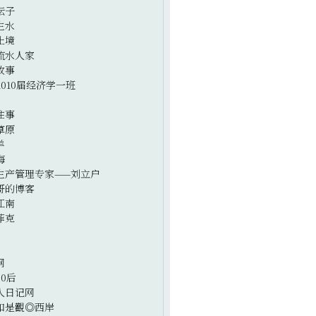
坛子
生水
止境
流水人家
故事
2010届经济学一班
往事
草原
羊
海
生产管理专家——刘立户
哥的博客
江南
菲克
网
0后
人日记网
如是觀◎西岸