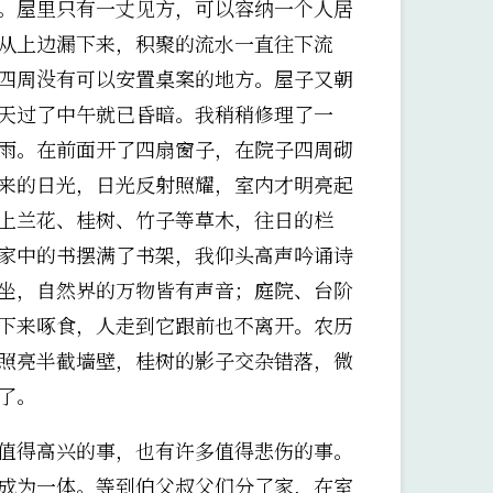
。屋里只有一丈见方，可以容纳一个人居
从上边漏下来，积聚的流水一直往下流
四周没有可以安置桌案的地方。屋子又朝
天过了中午就已昏暗。我稍稍修理了一
雨。在前面开了四扇窗子，在院子四周砌
来的日光，日光反射照耀，室内才明亮起
上兰花、桂树、竹子等草木，往日的栏
家中的书摆满了书架，我仰头高声吟诵诗
坐，自然界的万物皆有声音；庭院、台阶
下来啄食，人走到它跟前也不离开。农历
照亮半截墙壁，桂树的影子交杂错落，微
了。
值得高兴的事，也有许多值得悲伤的事。
成为一体。等到伯父叔父们分了家，在室