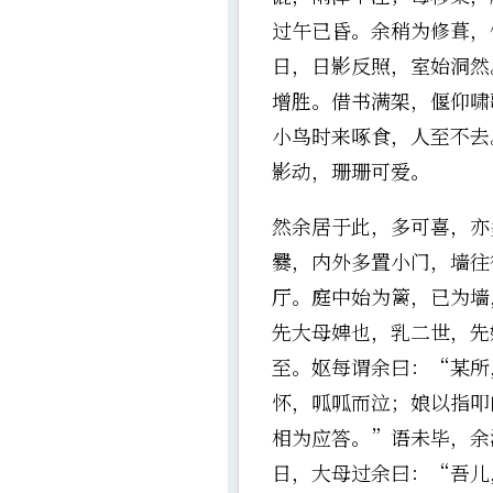
过午已昏。余稍为修葺，
日，日影反照，室始洞然
增胜。借书满架，偃仰啸
小鸟时来啄食，人至不去
影动，珊珊可爱。
然余居于此，多可喜，亦
爨，内外多置小门，墙往
厅。庭中始为篱，已为墙
先大母婢也，乳二世，先
至。妪每谓余曰：“某所
怀，呱呱而泣；娘以指叩
相为应答。”语未毕，余
日，大母过余曰：“吾儿