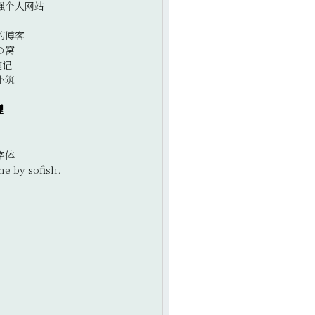
强个人网站
的博客
の窝
笔记
小筑
理
字体
e by sofish.