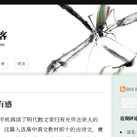
客
006
目录
纪念
RSS 
有感
近期评
手机再读了明代散文家归有光怀念亲人的
，这篇入选高中语文教材前十的古诗文，竟
活龙