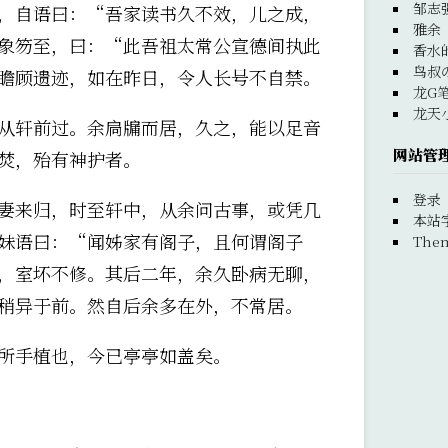
邹志
，自语曰：“吾家读书久不效，儿之成，
雅余
象笏至，曰：“此吾祖太常公宣德间执此
香水
鸟叔
瞻顾遗迹，如在昨日，令人长号不自禁。
龙G
龙天
从轩前过。余扃牖而居，久之，能以足音
网站管
焚，殆有神护者。
登录
妻来归，时至轩中，从余问古事，或凭几
本站
妹语曰：“闻姊家有阁子，且何谓阁子
Them
，室坏不修。其后二年，余久卧病无聊，
稍异于前。然自后余多在外，不常居。
所手植也，今已亭亭如盖矣。