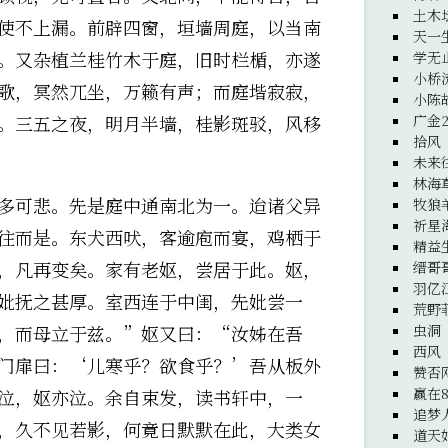
土木
使不上漏。前辟四窗，垣墙周庭，以当南
天一
。又杂植兰桂竹木于庭，旧时栏楯，亦遂
学无
小桥
歌，冥然兀坐，万籁有声；而庭堦寂寂，
小陈
广金
。三五之夜，明月半墙，桂影斑驳，风移
拾风
未来
林海
多可悲。先是庭中通南北为一。迨诸父异
牧狼
祈星
往而是。东犬西吠，客逾庖而宴，鸡栖于
精益
，凡再变矣。家有老妪，尝居于此。妪，
缙哥
羽亿
妣抚之甚厚。室西连于中闺，先妣尝一
荒野
虫洞
，而母立于兹。”妪又曰：“汝姊在吾
西风
门扉曰：‘儿寒乎？欲食乎？’吾从板外
赞否
赢在8
泣，妪亦泣。余自束发，读书轩中，一
追梦
，久不见若影，何竟日默默在此，大类女
道天