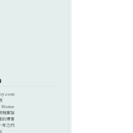
接
oy.com
夜
r Home
网档案馆
星的博客
十年之约
志