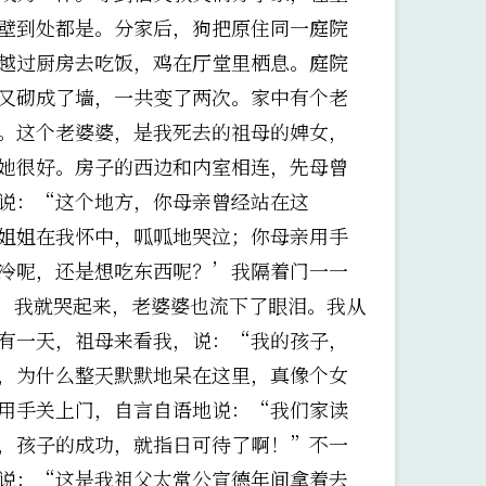
壁到处都是。分家后，狗把原住同一庭院
越过厨房去吃饭，鸡在厅堂里栖息。庭院
又砌成了墙，一共变了两次。家中有个老
。这个老婆婆，是我死去的祖母的婢女，
她很好。房子的西边和内室相连，先母曾
说：“这个地方，你母亲曾经站在这
姐姐在我怀中，呱呱地哭泣；你母亲用手
冷呢，还是想吃东西呢？’我隔着门一一
，我就哭起来，老婆婆也流下了眼泪。我从
有一天，祖母来看我，说：“我的孩子，
，为什么整天默默地呆在这里，真像个女
用手关上门，自言自语地说：“我们家读
，孩子的成功，就指日可待了啊！”不一
说：“这是我祖父太常公宣德年间拿着去