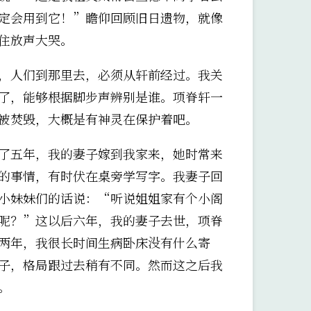
定会用到它！”瞻仰回顾旧日遗物，就像
住放声大哭。
，人们到那里去，必须从轩前经过。我关
了，能够根据脚步声辨别是谁。项脊轩一
被焚毁，大概是有神灵在保护着吧。
了五年，我的妻子嫁到我家来，她时常来
的事情，有时伏在桌旁学写字。我妻子回
小妹妹们的话说：“听说姐姐家有个小阁
呢？”这以后六年，我的妻子去世，项脊
两年，我很长时间生病卧床没有什么寄
子，格局跟过去稍有不同。然而这之后我
。