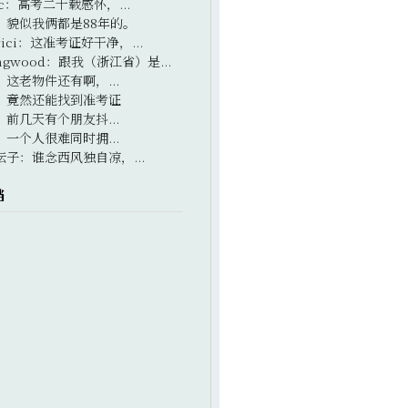
c
：
高考二十载感怀，...
：
貌似我俩都是88年的。
ici
：
这准考证好干净，...
ngwood
：
跟我（浙江省）是...
：
这老物件还有啊，...
：
竟然还能找到准考证
：
前几天有个朋友抖...
：
一个人很难同时拥...
坛子
：
谁念西风独自凉，...
档