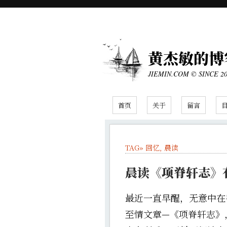
黄杰敏的博
JIEMIN.COM © SINCE 2
首页
关于
留言
TAG»
回忆
,
晨读
晨读《项脊轩志》
最近一直早醒，无意中在
至情文章—《项脊轩志》