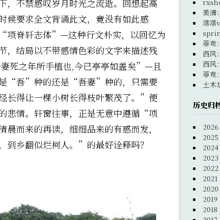
下，不禁感叹岁月时光之流逝。回想起高
rxsh
美清
时候要求全文背诵此文，竟没有如此感
落落v
“项脊轩志体”—这种行文朴实，以回忆为
spri
菲克
节，结局以不带感情色彩的文字来描述残
西风
西风
吾妻死之年所手植也,今已亭亭如盖矣”—且
菲克
是“吾”种的还是“吾妻”种的，只需要
土木
经长得让一棵小树长得枝叶繁茂了。”便
历史归
的悲情。轩窗往事，正是无意中遵循“项
2026
清晨而来的再读，细细品来的有感而发，
2025
，到乡翻似烂柯人。”的最好诠释吗？
2024
2023
2022
2021
2020
2019
2018
2017