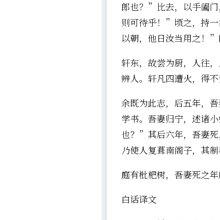
郎也？”比去，以手阖门
则可待乎！”顷之，持一
以朝，他日汝当用之！”
轩东，故尝为厨，人往，
辨人。轩凡四遭火，得不
余既为此志，后五年，吾
学书。吾妻归宁，述诸小
也？”其后六年，吾妻死
乃使人复葺南阁子，其制
庭有枇杷树，吾妻死之年
白话译文