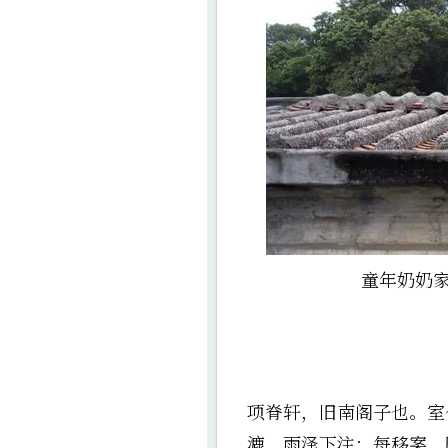
童年奶奶家
项脊轩，旧南阁子也。室
漉，雨泽下注；每移案，