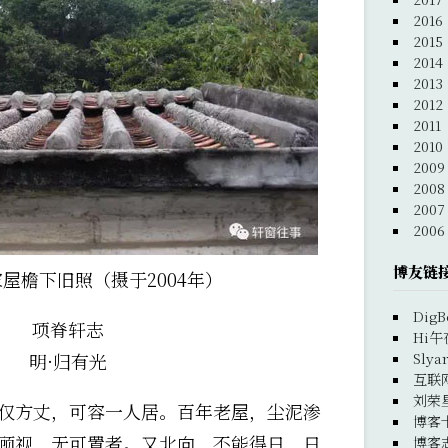
2016
2015
2014
2013
2012
2011
2010
2009
2008
2007
2006
博友链
屋檐下旧照（摄于2004年）
DigB
项脊轩志
Hi午
Slya
明·归有光
互联
刘荣
仅方丈，可容一人居。百年老屋，尘泥渗
博客
顾视，无可置者。又北向，不能得日，日
博客