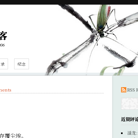
客
006
目录
纪念
ments
RSS 
近期评
活龙
存覆尘埃。