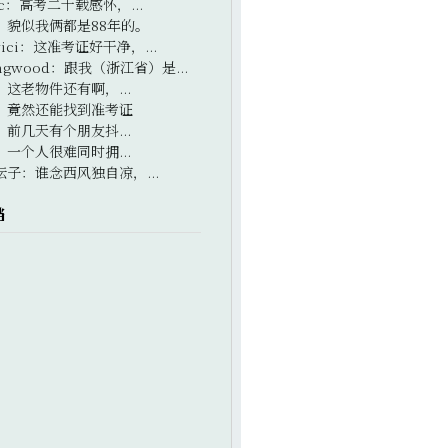
c
：
高考二十载感怀，...
：
貌似我俩都是88年的。
ici
：
这准考证好干净，...
ngwood
：
跟我（浙江省）是...
：
这老物件还有啊，...
：
竟然还能找到准考证
：
前几天有个朋友抖...
：
一个人很难同时拥...
坛子
：
谁念西风独自凉，...
档