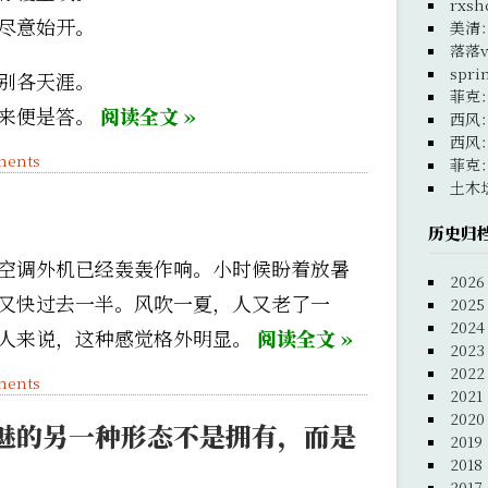
rxsh
尽意始开。
美清
落落v
spri
别各天涯。
菲克
行来便是答。
阅读全文 »
西风
西风
ments
菲克
土木
历史归
空调外机已经轰轰作响。小时候盼着放暑
2026
又快过去一半。风吹一夏，人又老了一
2025
2024
人来说，这种感觉格外明显。
阅读全文 »
2023
2022
ments
2021
2020
魅的另一种形态不是拥有，而是
2019
2018
2017