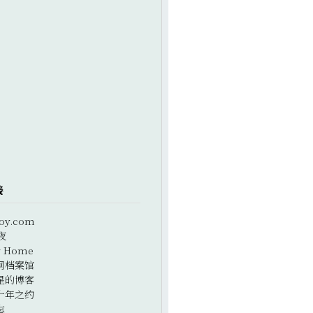
接
oy.com
夜
r Home
网档案馆
星的博客
十年之约
志