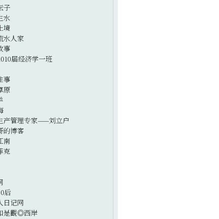
坛子
生水
止境
流水人家
故事
2010届经济学一班
往事
草原
羊
海
生产管理专家——刘立户
哥的博客
江南
菲克
网
0后
人日记网
如是觀◎西岸