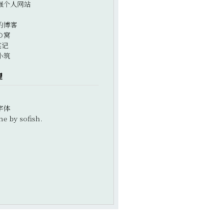
强个人网站
的博客
の窝
笔记
小筑
理
字体
e by sofish.