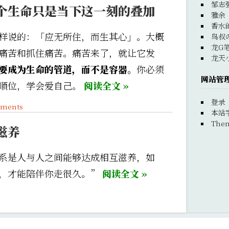
邹志
个生命只是当下这一刻的叠加
雅余
香水
样说的：「应无所住，而生其心」。大概
鸟叔
龙G
痛苦和抓住痛苦。痛苦来了，就让它发
龙天
要成为生命的管道，而不是容器。
你必须
网站管
顺位，学会爱自己。
阅读全文 »
登录
ments
本站
Them
滋养
系是人与人之间能够达成相互滋养，如
，才能陪伴你走很久。”
阅读全文 »