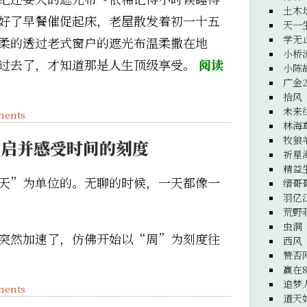
土木
好了早餐催促起床，老屋散发着初一十五
天一
学无
柔的透过老式窗户的遮光布温柔撒在地
小桥
过去了，才知道那是人生顶级享受。
阅读
小陈
广金
拾风
未来
ments
林海
牧狼
重启并感受时间的刻度
祈星
精益
天”为单位的。无聊的时候，一天都像一
缙哥
羽亿
荒野
虫洞
突然加速了，仿佛开始以“周”为刻度往
西风
赞否
赢在8
追梦
ments
道天