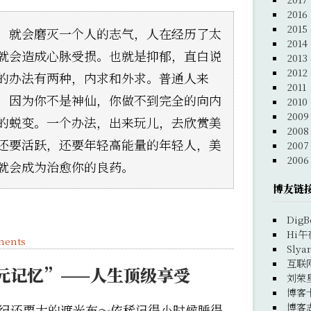
2016
2015
，就会磨灭一个人的志气，人在经历了太
2014
就会造成心脉受损。也就是抑郁，直白说
2013
2012
的办法有两种，内求和外求。普通人来
2011
，因为你不是神仙，你做不到完全的向内
2010
2009
的蜕变。一个办法，出来玩儿，去欣赏美
2008
还要活跃，还要年轻高能量的年轻人，美
2007
2006
就会成为治愈你的良药。
博友链
DigB
Hi午
ments
Slya
互联
元记忆”——人生顶级享受
刘荣
博客
博客
纪还要大的遮光布～依稀记得小时候睡得