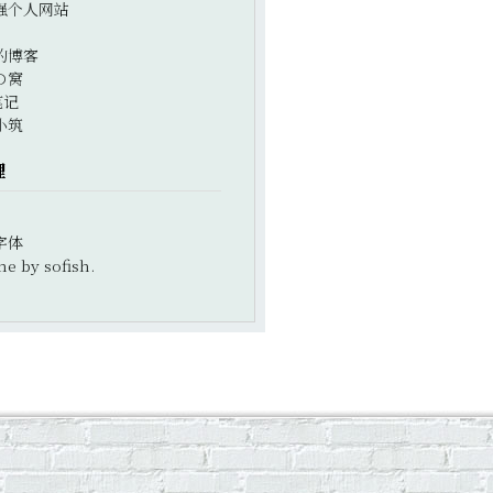
强个人网站
的博客
の窝
笔记
小筑
理
字体
e by sofish.