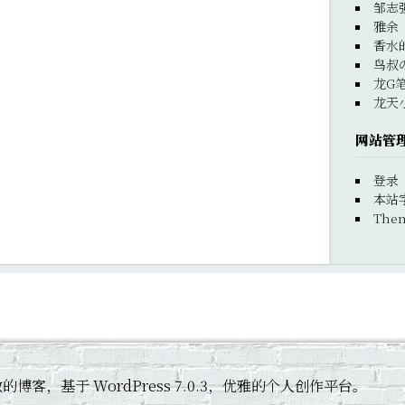
邹志
雅余
香水
鸟叔
龙G
龙天
网站管
登录
本站
Them
 黄杰敏的博客，基于 WordPress 7.0.3，优雅的个人创作平台。