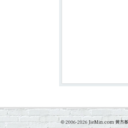
2006-2026 JieMin.com
©