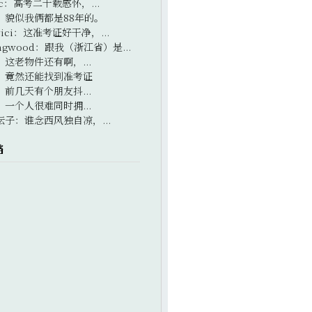
c
：
高考二十载感怀，...
：
貌似我俩都是88年的。
ici
：
这准考证好干净，...
ngwood
：
跟我（浙江省）是...
：
这老物件还有啊，...
：
竟然还能找到准考证
：
前几天有个朋友抖...
：
一个人很难同时拥...
坛子
：
谁念西风独自凉，...
档