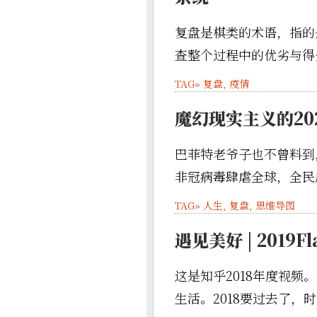
复盘是棋类的术语，指的
查整个过程中的优劣与得失
TAG»
复盘
,
疫情
魔幻现实主义的20
巴菲特老爷子也不曾料到
非冠病毒肆虐全球，全民居
TAG»
人生
,
复盘
,
思维导图
遇见美好 | 2019
这是知乎2018年度视
生活。2018要过去了，时