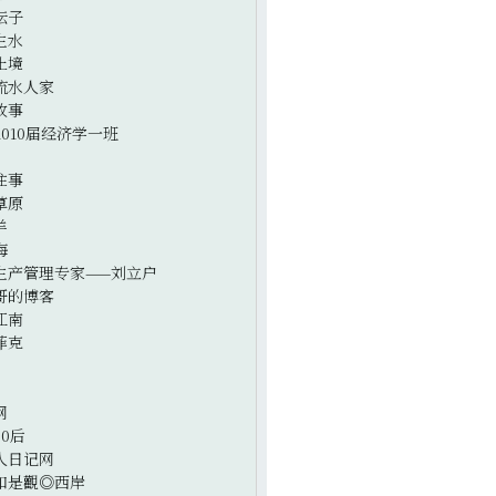
坛子
生水
止境
流水人家
故事
2010届经济学一班
往事
草原
羊
海
生产管理专家——刘立户
哥的博客
江南
菲克
网
0后
人日记网
如是觀◎西岸