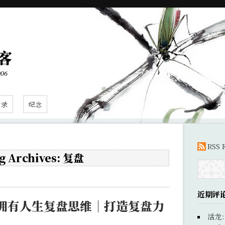
客
006
目录
纪念
RSS 
g Archives: 复盘
近期评
拥有人生复盘思维｜打造复盘力
活龙