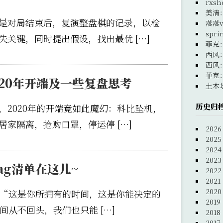
rxsh
美清
是对局结束后，复演整盘棋的记录，以检
落落v
spri
关键，同时提出假设，找出最优 […]
菲克
西风
西风
菲克
20年开端及一些复盘思考
土木
历史归
，2020年的开端竟如此魔幻：科比坠机，
家隔离，抢购口罩，停运停 […]
2026
2025
2024
2023
Flag清单在这儿~
2022
2021
2020
频。“这是你所拥有的时间，这是你能决定的
2019
间从不回头，我们也只能 […]
2018
2017