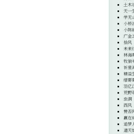
土木
天一
学无
小桥
小陈
广金
拾风
未来
林海
牧狼
祈星
精益
缙哥
羽亿
荒野
虫洞
西风
赞否
赢在8
追梦
道天