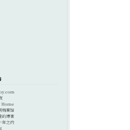
接
oy.com
夜
r Home
网档案馆
星的博客
十年之约
志