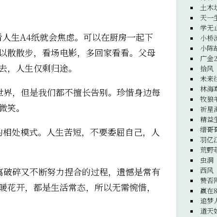
土木
天一
学无
看人生A4纸就会焦虑。可以在厨房一起下
小桥
小陈
以散散步，看场电影，多回家看看。父母
广金
去，人生仅剩归途。
拾风
未来
林海
世界，但是我们都不擅长告别。珍惜身边每
牧狼
微笑。
祈星
精益
缙哥
的相处模式。人生苦短，不要委屈自己，人
羽亿
荒野
虫洞
西风
离破碎又不断努力捏合的过程，遗憾是常有
赞否
暖花开，都是生活常态，所以无需惋惜，
赢在8
追梦
道天