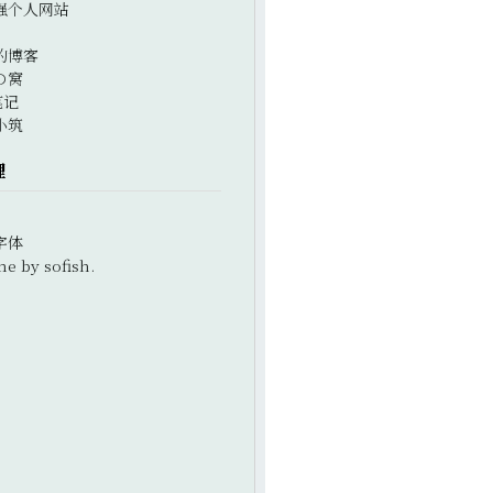
强个人网站
的博客
の窝
笔记
小筑
理
字体
e by sofish.