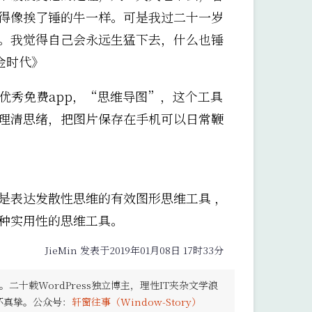
得像挨了锤的牛一样。可是我过二十一岁
。我觉得自己会永远生猛下去，什么也锤
金时代》
的优秀免费app，“思维导图”，这个工具
理清思绪，把图片保存在手机可以日常鞭
是表达发散性思维的有效图形思维工具 ，
种实用性的思维工具。
JieMin 发表于2019年01月08日 17时33分
。二十载WordPress独立博主，理性IT夹杂文学浪
怀真挚。公众号：
轩窗往事（Window-Story）