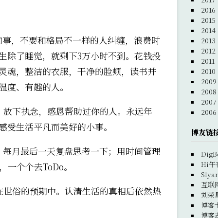
2016
2015
2014
和事，不要和格局不一样的人纠缠，浪费时
2013
2012
生除了睡觉，就剩下3万小时不到。花钱投
2011
灵魂，整洁的衣服，干净的脸颊，读书并
2010
2009
温度、有趣的人。
2008
2007
，放下执念，感恩帮助过你的人。永远年
2006
感受生活平凡而美好的小事。
博友链
，每月最后一天复盘思考一下；用时间管理
DigB
Hi午
，一个个去ToDo。
Slya
互联
在世俗的预期中。认清生活的真相后依然热
刘荣
博客
博客