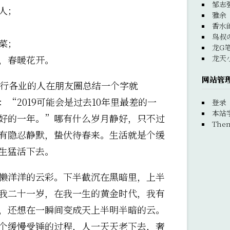
邹志
人；
雅余
香水
鸟叔
菜；
龙G
龙天
，春暖花开。
网站管
多各行各业的人在朋友圈总结一个字就
“2019可能会是过去10年里最差的一
登录
本站
最好的一年。”哪有什么岁月静好，只不过
Them
有隐忍静默，蛰伏待春来。生活就是个缓
生猛活下去。
懒洋洋的云彩。下半截沉在黑暗里，上半
我二十一岁，在我一生的黄金时代，我有
，还想在一瞬间变成天上半明半暗的云。
个缓慢受锤的过程，人一天天老下去，奢