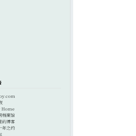
接
oy.com
夜
r Home
网档案馆
星的博客
十年之约
志