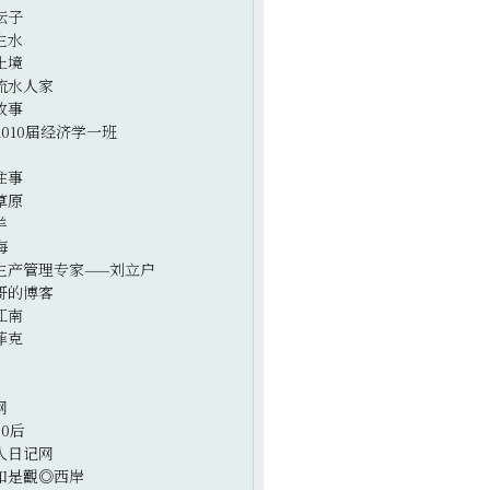
坛子
生水
止境
流水人家
故事
2010届经济学一班
往事
草原
羊
海
生产管理专家——刘立户
哥的博客
江南
菲克
网
0后
人日记网
如是觀◎西岸