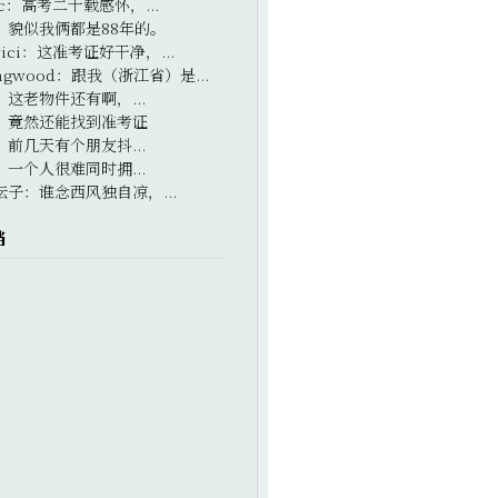
c
：
高考二十载感怀，...
：
貌似我俩都是88年的。
ici
：
这准考证好干净，...
ngwood
：
跟我（浙江省）是...
：
这老物件还有啊，...
：
竟然还能找到准考证
：
前几天有个朋友抖...
：
一个人很难同时拥...
坛子
：
谁念西风独自凉，...
档