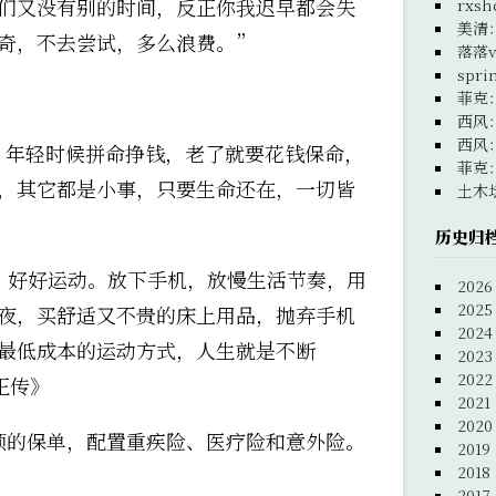
们又没有别的时间，反正你我迟早都会失
rxsh
美清
奇，不去尝试，多么浪费。”
落落v
spri
菲克
西风
西风
。年轻时候拼命挣钱，老了就要花钱保命，
菲克
，其它都是小事，只要生命还在，一切皆
土木
历史归
，好好运动。放下手机，放慢生活节奏，用
2026
2025
夜，买舒适又不贵的床上用品，抛弃手机
2024
最低成本的运动方式，人生就是不断
2023
2022
正传》
2021
2020
额的保单，配置重疾险、医疗险和意外险。
2019
2018
2017