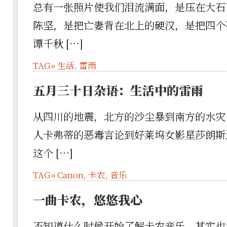
总有一张照片使我们泪流满面，是压在大石
陈坚，是把亡妻背在北上的硬汉，是把四个
谭千秋 […]
TAG»
生活
,
雷雨
五月三十日杂语：生活中的雷雨
从四川的地震，北方的沙尘暴到南方的水灾
人卡弗蒂的恶毒言论到好莱坞女影星莎朗斯
这个 […]
TAG»
Canon
,
卡农
,
音乐
一曲卡农，悠悠我心
不知道什么时候开始了解卡农音乐，其实也