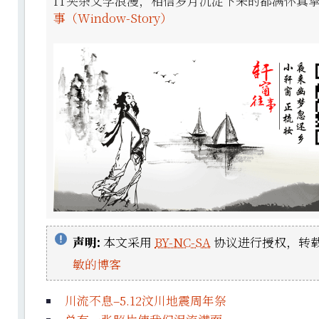
IT夹杂文学浪漫，相信岁月沉淀下来的都满怀真
事（Window-Story）
声明:
本文采用
BY-NC-SA
协议进行授权，转载
敏的博客
川流不息–5.12汶川地震周年祭