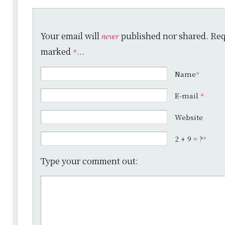
Your email will
published nor shared. Requ
never
marked
...
*
Name
*
E-mail
*
Website
2 + 9 = ?
*
Type your comment out: