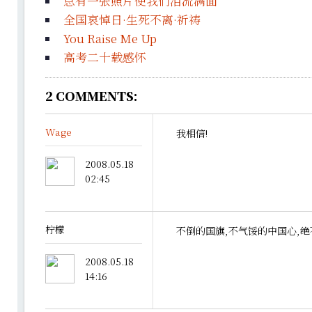
总有一张照片使我们泪流满面
全国哀悼日·生死不离·祈祷
You Raise Me Up
高考二十载感怀
2
COMMENTS:
Wage
我相信!
2008.05.18
02:45
柠檬
不倒的国旗,不气馁的中国心,绝
2008.05.18
14:16