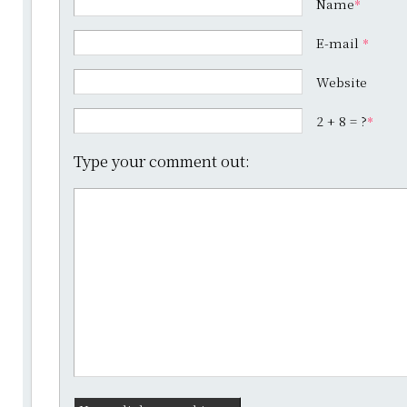
Name
*
E-mail
*
Website
2 + 8 = ?
*
Type your comment out: