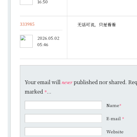
16:50
333985
无话可说，只是看看
2026.05.02
05:46
Your email will
published nor shared. Requ
never
marked
...
*
Name
*
E-mail
*
Website