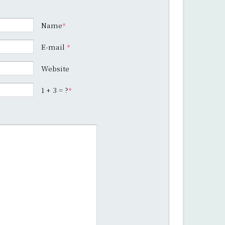
Name
*
E-mail
*
Website
1 + 3 = ?
*