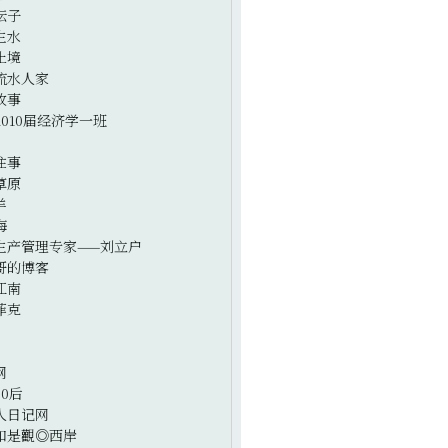
坛子
生水
止境
流水人家
故事
2010届经济学一班
往事
草原
羊
海
生产管理专家——刘立户
哥的博客
江南
菲克
网
0后
人日记网
如是觀◎西岸