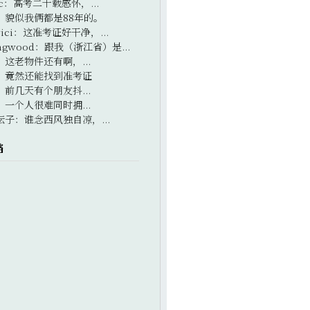
c
：
高考二十载感怀，...
：
貌似我俩都是88年的。
ici
：
这准考证好干净，...
ngwood
：
跟我（浙江省）是...
：
这老物件还有啊，...
：
竟然还能找到准考证
：
前几天有个朋友抖...
：
一个人很难同时拥...
坛子
：
谁念西风独自凉，...
档