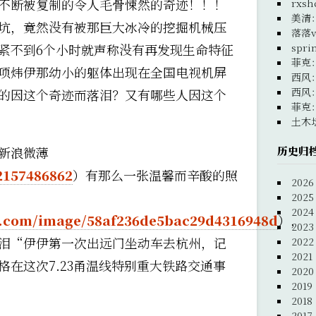
不断被复制的令人毛骨悚然的奇迹！！！
rxsh
美清
坑，竟然没有被那巨大冰冷的挖掘机械压
落落v
紧不到6个小时就声称没有再发现生命特征
spri
菲克
项炜伊那幼小的躯体出现在全国电视机屏
西风
西风
的因这个奇迹而落泪？又有哪些人因这个
菲克
土木
历史归
新浪微薄
2157486862
）有那么一张温馨而辛酸的照
2026
2025
2024
du.com/image/58af236de5bac29d4316948d
），
2023
泪“伊伊第一次出远门坐动车去杭州，记
2022
2021
格在这次7.23甬温线特别重大铁路交通事
2020
2019
2018
2017