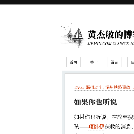
黄杰敏的博
JIEMIN.COM © SINCE 2
首页
关于
留言
TAG»
温州动车
,
温州铁路事故
,
如果你也听说
如果你也听说，在放弃搜
孩——
项炜伊
获救的消息