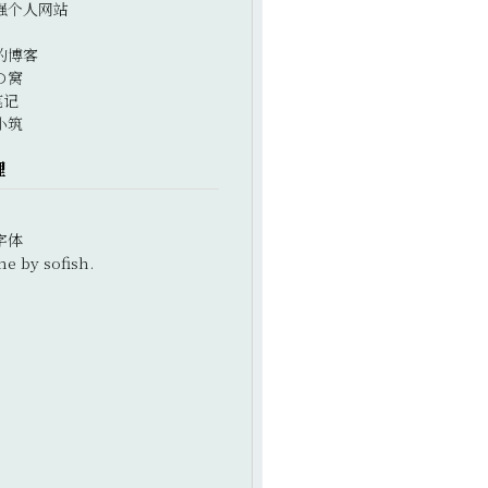
强个人网站
的博客
の窝
笔记
小筑
理
字体
e by sofish.