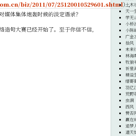
.com.cn/biz/2011/07/25120010529601.shtml
），
土木
天一
对媒体集体炮轰时候的淡定语录？
学无
小桥
络造句大赛已经开始了。至于你信不信，
小陈
广金
拾风
未来
林海
牧狼
祈星
精益
缙哥
羽亿
荒野
虫洞
西风
赞否
赢在8
追梦
道天