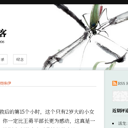
客
006
目录
纪念
项炜伊
RSS 
近期评
救后的第15个小时，这个只有2岁大的小女
，你一定比王勇平部长更为感动，这真是一
活龙