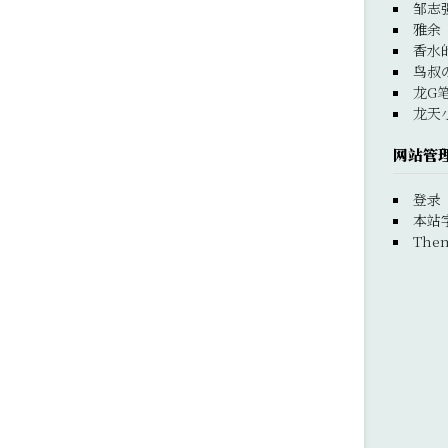
邹志
雅余
香水
鸟叔
龙G
龙天
网站管
登录
本站
Them