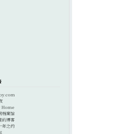
接
oy.com
夜
r Home
网档案馆
星的博客
十年之约
志