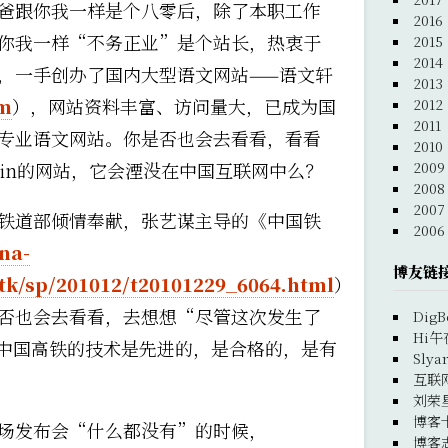
爸跟你我一样是个八零后，除了本职工作
2016
你我一样“不务正业”是个站长，热衷于
2015
2014
，一手创办了国内大型语文网站——语文轩
2013
m
），网站资料丰富、访问量大，已成为国
2012
2011
专业语文网站。你是否也会去看看，看看
2010
2009
min的网站，它会湮没在中国互联网中么？
2008
2007
铁道部倾情奉献，张艺谋主导的《中国铁
2006
na-
博友链
tk/sp/201012/t20101229_6064.html
）
否也会去看看，去想想“尽管这次发生了
DigB
Hi午
中国高铁的技术是先进的，是合格的，是有
Slya
互联
刘荣
博客
场发布会“什么都没有”的时候，
博客