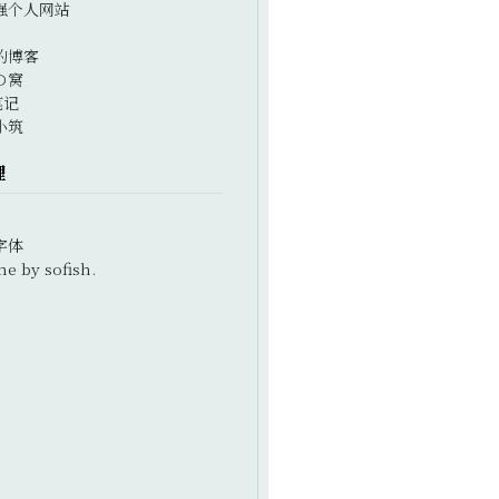
强个人网站
的博客
の窝
笔记
小筑
理
字体
e by sofish.