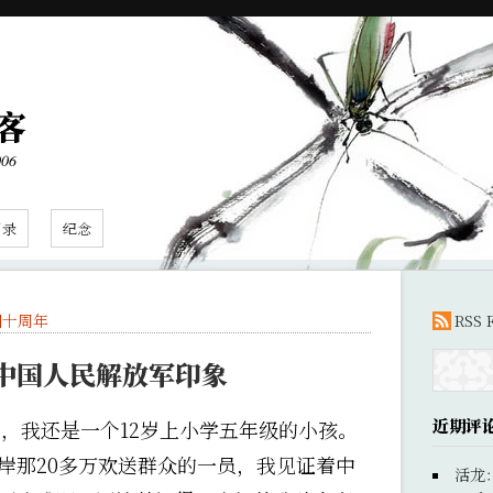
客
006
目录
纪念
归十周年
RSS 
中国人民解放军印象
近期评
20日，我还是一个12岁上小学五年级的小孩。
岸那20多万欢送群众的一员，我见证着中
活龙