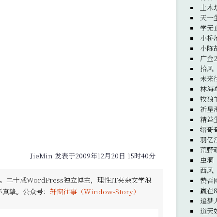
土木
天一
学无
小桥
小陈
广金
拾风
未来
林海
牧狼
祈星
精益
缙哥
羽亿
荒野
JieMin 发表于2009年12月20日 15时40分
虫洞
西风
。二十载WordPress独立博主，理性IT夹杂文学浪
赞否
赢在8
怀真挚。公众号：
轩窗往事（Window-Story）
追梦
道天