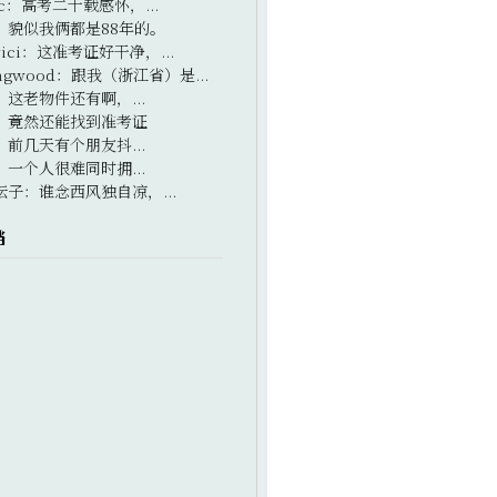
c
：
高考二十载感怀，...
：
貌似我俩都是88年的。
ici
：
这准考证好干净，...
ngwood
：
跟我（浙江省）是...
：
这老物件还有啊，...
：
竟然还能找到准考证
：
前几天有个朋友抖...
：
一个人很难同时拥...
坛子
：
谁念西风独自凉，...
档