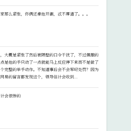
人家那么紧张，你俩还拿他开涮，忒不厚道了。。。
嗯，大概是紧张了然后被隔壁的口令干扰了，不过佩服的
一点是他的手只动了一点就能马上反应停下来而不是做了
一个完整的举手动作。不知道事后会不会军纪处罚？因为
网易的留言都发现这个，领导估计会收到...
估计会很惨的