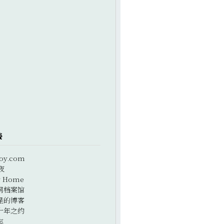
接
oy.com
夜
r Home
网档案馆
星的博客
十年之约
志