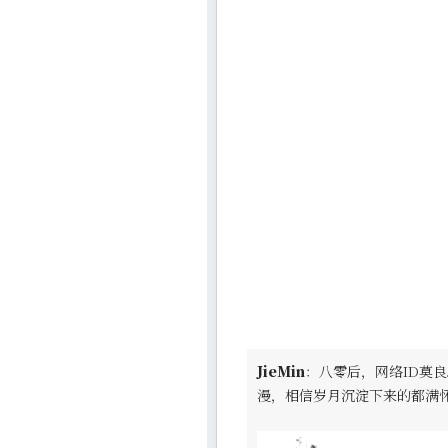
JieMin
：八零后，网络ID莫良
漫，相信岁月沉淀下来的都满