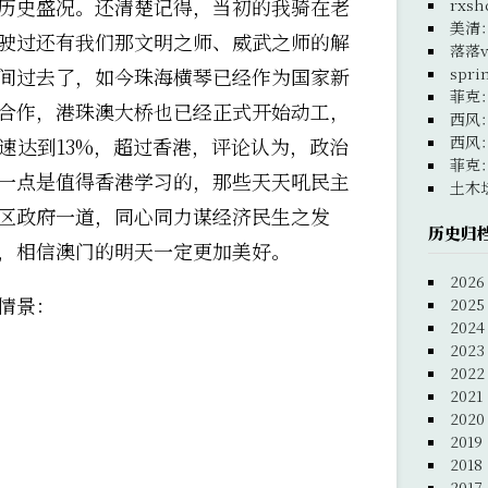
历史盛况。还清楚记得，当初的我骑在老
rxsh
美清
驶过还有我们那文明之师、威武之师的解
落落v
间过去了，如今珠海横琴已经作为国家新
spri
菲克
合作，港珠澳大桥也已经正式开始动工，
西风
西风
增速达到13%，超过香港，评论认为，政治
菲克
一点是值得香港学习的，那些天天吼民主
土木
区政府一道，同心同力谋经济民生之发
历史归
，相信澳门的明天一定更加美好。
2026
的情景：
2025
2024
2023
2022
2021
2020
2019
2018
2017