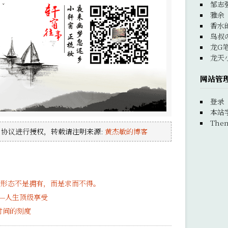
邹志
雅余
香水
鸟叔
龙G
龙天
网站管
登录
本站
Them
协议进行授权，转载请注明来源:
黄杰敏的博客
种形态不是拥有，而是求而不得。
—人生顶级享受
时间的刻度