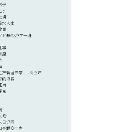
坛子
生水
止境
流水人家
故事
2010届经济学一班
往事
草原
羊
海
生产管理专家——刘立户
哥的博客
江南
菲克
网
0后
人日记网
如是觀◎西岸