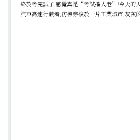
終於考完試了,感覺真是“考試摧人老”!今天的
汽車高速行駛着,彷彿穿梭於一片工業城市,灰灰的 