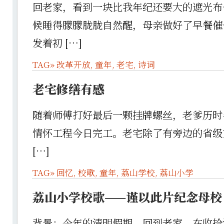
回老家，看到一块比我年纪还要大的遮光布
候睡得朦朦胧胧自然醒，母亲做好了早餐催
发着初 […]
TAG»
改革开放
,
童年
,
老宅
,
诗词
老宅修缮有感
随着师傅打好最后一颗挂牌螺丝，老爹历时半
情怀工程今日完工。老宅除了有旁边的省级
[…]
TAG»
回忆
,
校歌
,
童年
,
荔山学校
,
荔山小学
荔山小学校歌——谨以此片纪念母校
背景：今年的清明假期，回到老家。在收拾