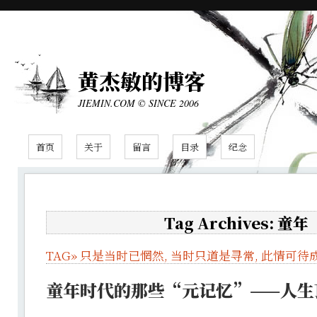
黄杰敏的博客
JIEMIN.COM © SINCE 2006
首页
关于
留言
目录
纪念
Tag Archives: 童年
TAG»
只是当时已惘然
,
当时只道是寻常
,
此情可待
童年时代的那些“元记忆”——人生