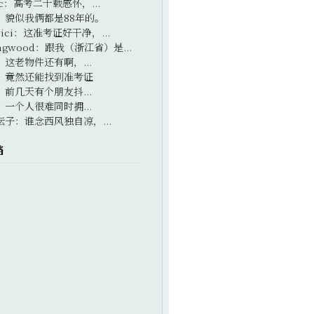
c
：
高考二十载感怀，...
：
貌似我俩都是88年的。
ici
：
这准考证好干净，...
ngwood
：
跟我（浙江省）是...
：
这老物件还有啊，...
：
竟然还能找到准考证
：
前几天有个朋友抖...
：
一个人很难同时拥...
坛子
：
谁念西风独自凉，...
档