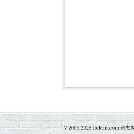
2006-2026 JieMin.com
©