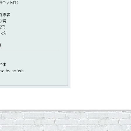
强个人网站
的博客
の窝
笔记
小筑
理
字体
e by sofish.