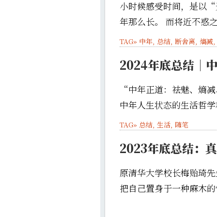
小时候感受时间，是以“
年那么长。 而将近不惑之
TAG»
中年
,
总结
,
断舍离
,
熵减
2024年底总结｜
“中年正道：祛魅、熵减
中年人生状态的生活哲学和
TAG»
总结
,
生活
,
随笔
2023年底总结：
原清华大学校长梅贻琦先
把自己置身于一种麻木的忙