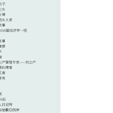
坛子
生水
止境
流水人家
故事
2010届经济学一班
往事
草原
羊
海
生产管理专家——刘立户
哥的博客
江南
菲克
网
0后
人日记网
如是觀◎西岸