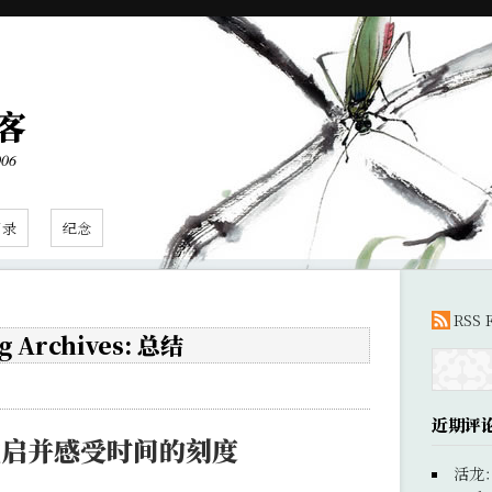
客
006
目录
纪念
RSS 
g Archives: 总结
近期评
重启并感受时间的刻度
活龙