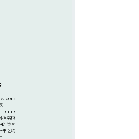
接
oy.com
夜
r Home
网档案馆
星的博客
十年之约
志