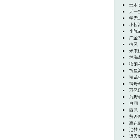
土木
天一
学无
小桥
小陈
广金
拾风
未来
林海
牧狼
祈星
精益
缙哥
羽亿
荒野
虫洞
西风
赞否
赢在8
追梦
道天