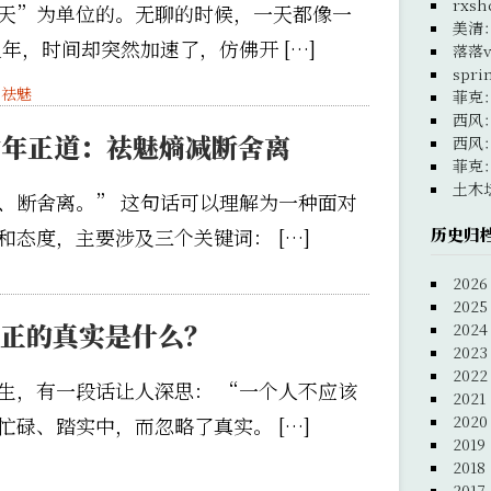
rxsh
天”为单位的。无聊的时候，一天都像一
美清
年，时间却突然加速了，仿佛开 […]
落落v
spri
,
祛魅
菲克
西风
中年正道：祛魅熵减断舍离
西风
菲克
土木
、断舍离。” 这句话可以理解为一种面对
历史归
态度，主要涉及三个关键词： […]
2026
2025
真正的真实是什么？
2024
2023
2022
生，有一段话让人深思： “一个人不应该
2021
2020
碌、踏实中，而忽略了真实。 […]
2019
2018
2017