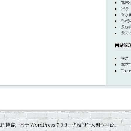
邹志
雅余
香水
鸟叔
龙G
龙天
网站管
登录
本站
Them
 黄杰敏的博客，基于 WordPress 7.0.3，优雅的个人创作平台。