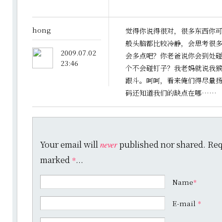
hong
觉得你说得很对，很多东西你
般头脑都比较冷静，会思考很
2009.07.02
会多点吧？你老爸说你会到处
23:46
个不会碰钉子？我老妈就说我
跟斗。呵呵，看来俺们得尽量
码还知道我们的缺点在哪……
Your email will
published nor shared. Requ
never
marked
...
*
Name
*
E-mail
*