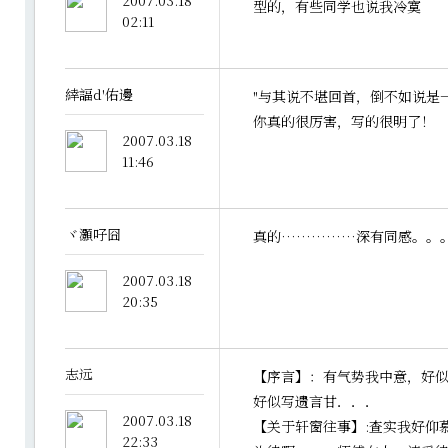
2007.03.18
型的，有些同学也说我冷寞
02:11
緈諨d'佑邊
"与其说不堪回首，倒不如说是
你真的很厉害，写的很明了！
2007.03.18
11:46
ヾ灝吇囧
真的……………深有同感。。
2007.03.18
20:35
志远
【序言】：有气势我中意，好
好似写遗言甘．．．
2007.03.18
【关于轩窗往事】:查实我好仰
22:33