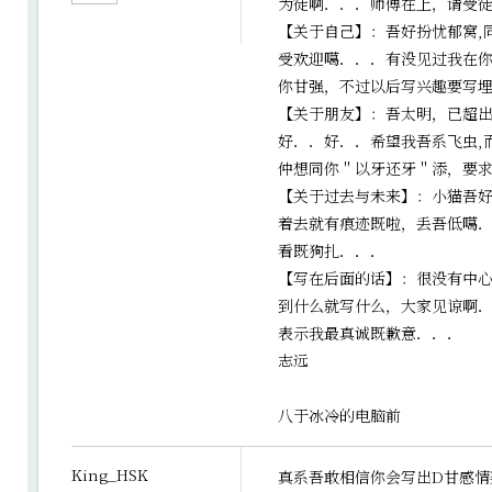
为徒啊．．．师傅在上，请受
【关于自己】：吾好扮忧郁窝,
受欢迎噶．．．有没见过我在
你甘强，不过以后写兴趣要写
【关于朋友】：吾太明，已超
好．．好．．希望我吾系飞虫,
仲想同你＂以牙还牙＂添，要
【关于过去与未来】：小猫吾
着去就有痕迹既啦，丢吾低噶
看既狗扎．．．
【写在后面的话】：很没有中
到什么就写什么，大家见谅啊
表示我最真诚既歉意．．．
志远
二00七
八于冰冷的电脑前
King_HSK
真系吾敢相信你会写出D甘感情