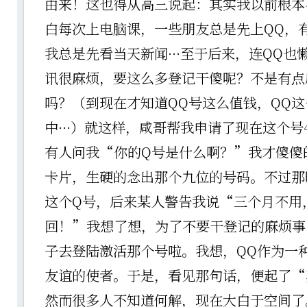
由来！这也得从高三说起：其实我以前根本
白每次上电脑课，一些朋友总是先上QQ，
我总是先看当天新闻···至于后来，连QQ也
讯很麻烦，要这么多登记干傻呢？不是有点
吗？（到现在才知道QQ号这么值钱，QQ
中···）就这样，咸哥帮我申请了现在这个号41
有人问我“你的Q号是什么啊？”我才傻傻
卡片，生硬的念出那个九位的号码。不过那
这个Q号，后来某人警告我说“三个月不用
回！”我想了想，为了不要干登记的麻烦事
子去登陆激活那个号啦。我想，QQ作为一
友谊的使者。于是，看见那句话，便起了“
然而很多人不知道何解，现在大白于空间了