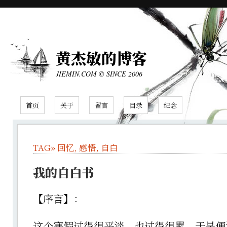
黄杰敏的博客
JIEMIN.COM © SINCE 2006
首页
关于
留言
目录
纪念
TAG»
回忆
,
感悟
,
自白
我的自白书
【序言】：
这个寒假过得很平淡，也过得很累，于是便