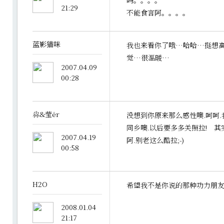
吗。。。。
21:29
不能食言阿。。。。
蓝影猫咪
我也来看你了哦…哈哈…挺想
觉…很温暖…
2007.04.09
00:28
尛&莹êr
没想到你原来那么感性噢.呵呵.
同乡噢.以后要多多关照拉! 
2007.04.19
阿.别老这么酷拉;-)
00:58
H2O
希望我不是你说的那种功力朋
2008.01.04
21:17