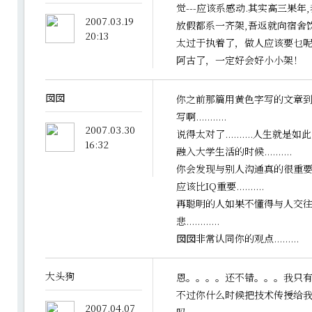
觉---应该系感动.其实高三果年
2007.03.19
放假都系一齐架,吾返就向宿舍饮
20:13
太过于执着了，做人应该要乜
阿古了，一定好会好小小架！
囡囡
你之前那篇用黄色字写的文章到
写啊...........
2007.03.30
说得太对了..........人生就是如此阿
16:32
融入大学生活的时候..........
你会发现与别人沟通真的很重要....
应该比IQ重要..........
再聪明的人如果不懂得与人交往
悲............
囡囡非常认同你的观点.........
大头狗
恩。。。。还不错。。。我只
不过你什么时候把技术传授给
2007.04.07