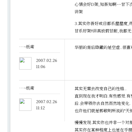
心情会好D架,知吾知啊~~甘
讲架
3.其实你吾好成日都系屋屋度,
甘系好架!!讲真放假甘耐,我都无
…~纸鸢
华丽的背后隐藏的是空虚..很喜
2007.02.26
11:06
…~纸鸢
其实无需去改变自己的性格..
直到现在我才明白.有些感觉.有
2007.02.26
后.会带领你去自然而然地变化.
11:12
也许他们就是郭敬明所说的"天使"
慢慢发现.其实你也并非一个对朋
其实你在某种程度上也是在乎朋