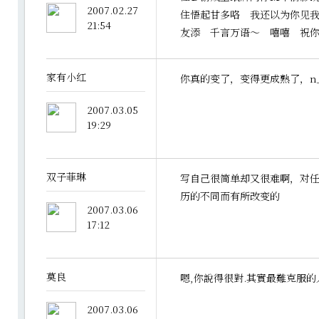
2007.02.27
住悟起甘多咯 我还以为你见
21:54
友添 千言万语～ 嘻嘻 祝
家有小红
你真的变了，变得更成熟了，n
2007.03.05
19:29
双子菲琳
写自己很简单却又很难啊，对
历的不同而有所改变的
2007.03.06
17:12
莫良
嗯,你說得很對.其實最難克服的
2007.03.06