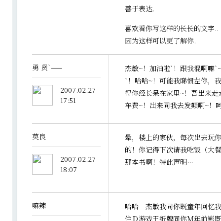
善于表达.
喜欢看你写这样的长长的文字..
因为这样可以更了解你.
勇 贤`——
杰敏~！加油啦`！跟我混啊嘛`
`！哈哈~！可能我睇惯左你，
2007.02.27
得你经长呆在家里~！吾出来走
17:51
车费~！出来同我去发颠啊~！呵
莫良
晕，楼上的家伙，每次出去玩
的！你记得下次请我吃饭（大
2007.02.27
那本书啊！特此声明···
18:07
嘛辣
哈哈 杰敏我同你既童年回忆
住Ｄ游戏王纸牌同你Ｍ年前影