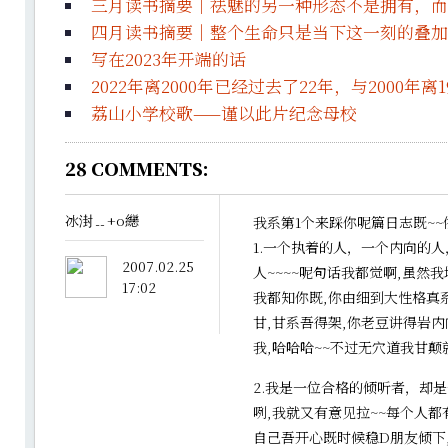
三月读书摘要｜祛魅的另一种形态不是拥有，而
四月读书摘要｜整个生命只是当下这一刻的叠加
写在2023年开端的话
2022年离2000年已经过去了22年，与2000年离
荔山小学校歌——谨以此片纪念母校
28
COMMENTS:
冰湗﹎+o纞
我系第1个来踩你呢篇日志既~
1.一个执着的人，一个内向的
2007.02.25
人~~~~呢句话我都觉啊,虽然
17:02
我都知你既,你由细到大性格真
甘,甘系吾得架,你老豆讲得岩内
我,哈哈哈~~不过无穴道我甘颠
2.我是一位合格的倾听者，却是
咧,我就又有意见拉~~每个人都
自己吾开心既时候稳D朋友倾下