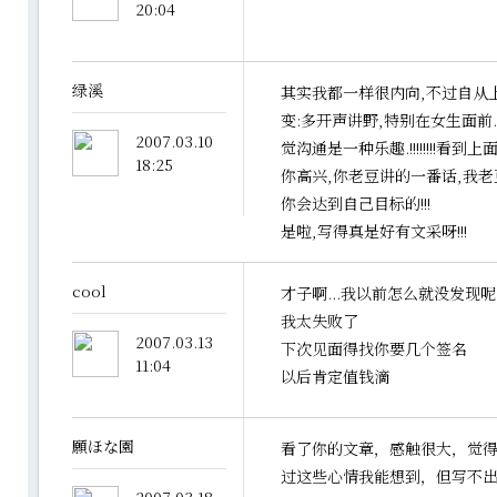
20:04
绿溪
其实我都一样很内向,不过自从
变:多开声讲野,特别在女生面前
2007.03.10
觉沟通是一种乐趣.!!!!!!!!看
18:25
你高兴,你老豆讲的一番话,我老
你会达到自己目标的!!!
是啦,写得真是好有文采呀!!!
cool
才子啊...我以前怎么就没发现呢
我太失败了
2007.03.13
下次见面得找你要几个签名
11:04
以后肯定值钱滴
願ほな園
看了你的文章，感触很大，觉
过这些心情我能想到，但写不