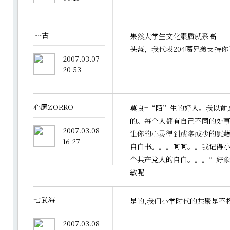
~~古
果然大学生文化素质就系高
头盔，我代表204噶兄弟支持你
2007.03.07
20:53
心愿ZORRO
莫良=“陌”生的好人。我以前
的。每个人都有自己不同的处
2007.03.08
让你的心灵得到或多或少的慰
16:27
自白书。。。呵呵。。我记得
个共产党人的自白。。。”好
敏呢
七武海
是的,我们小学时代的共聚是不朽
2007.03.08