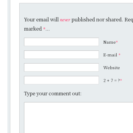
Your email will
published nor shared. Requ
never
marked
...
*
Name
*
E-mail
*
Website
2 + 7 = ?
*
Type your comment out: