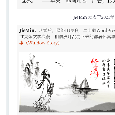
世界。”——苹果“非同凡想”广告，199
JieMin 发表于2021年
JieMin
：八零后，网络ID莫良。二十载WordPr
IT夹杂文学浪漫，相信岁月沉淀下来的都满怀真
事（Window-Story）