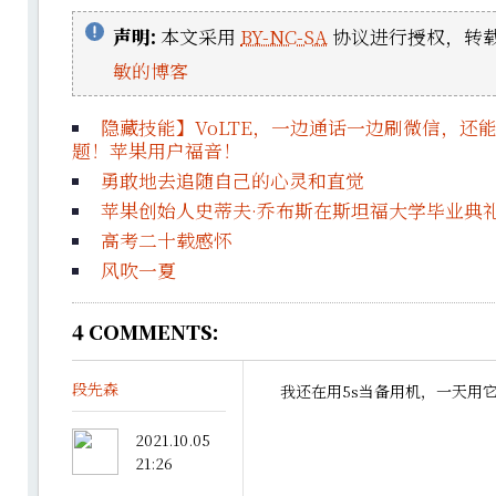
声明:
本文采用
BY-NC-SA
协议进行授权，转载
敏的博客
隐藏技能】VoLTE，一边通话一边刷微信，还
题！苹果用户福音！
勇敢地去追随自己的心灵和直觉
苹果创始人史蒂夫·乔布斯在斯坦福大学毕业典礼
高考二十载感怀
风吹一夏
4
COMMENTS:
段先森
我还在用5s当备用机，一天用
2021.10.05
21:26