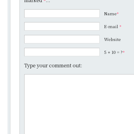
marked
...
*
Name
*
E-mail
*
Website
5 + 10 = ?
*
Type your comment out: