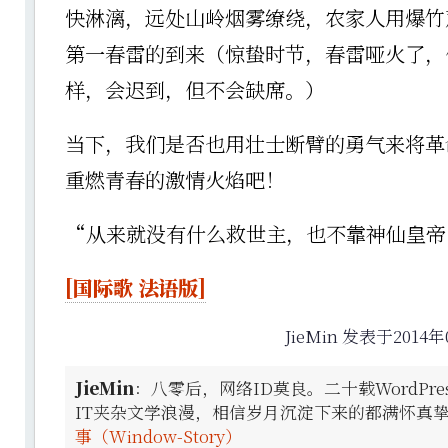
快淋漓，远处山岭烟雾缭绕，农家人用爆竹
第一春雷的到来（惊蛰时节，春雷哑火了，
样，会迟到，但不会缺席。）
当下，我们是否也用壮士断臂的勇气来将革
重燃青春的激情火焰吧！
“从来就没有什么救世主，也不靠神仙皇帝...
[国际歌 法语版]
JieMin 发表于2014年
JieMin
：八零后，网络ID莫良。二十载WordPr
IT夹杂文学浪漫，相信岁月沉淀下来的都满怀真
事（Window-Story）