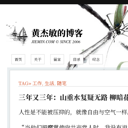
黄杰敏的博客
JIEMIN.COM © SINCE 2006
首页
关于
留言
目录
纪念
TAG»
工作
,
生活
,
随笔
三年又三年：山重水复疑无路 柳暗
人性是不能被压抑的，就像自由与空气一样
“当他们把魔掌伸向共产党人时，我没有说