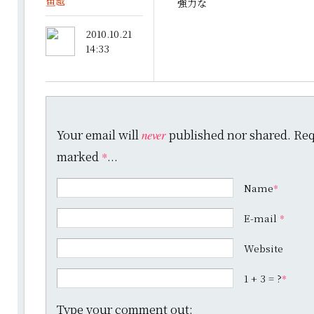
鱼越
強力な
2010.10.21
14:33
Your email will
published nor shared. Requ
never
marked
...
*
Name
*
E-mail
*
Website
1 + 3 = ?
*
Type your comment out: