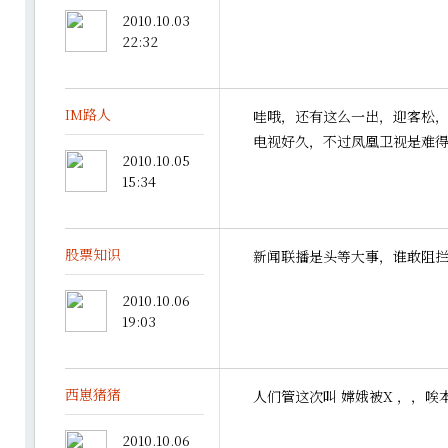
2010.10.03
22:32
IM路人
哇哦，还有这么一出，迎客松
电视好久，不过凤凰卫视是难
2010.10.05
15:34
股票知识
新闻联播是头等大事，谁敢阻
2010.10.06
19:03
西崽猪猪
人们管这次叫 嫦娥被X ，，唉
2010.10.06