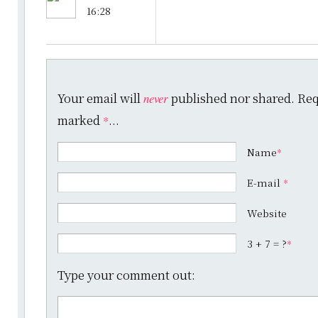
16:28
Your email will
published nor shared. Requ
never
marked
...
*
Name
*
E-mail
*
Website
3 + 7 = ?
*
Type your comment out: