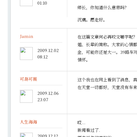
01:10
师长，你知道什么意思吗？
沉痛。愿走好。
Jamin
在这篇文章何必再咬文嚼字呢
姐、长辈的简称。大家的心情
2009.12.02
金，可能你还是大一。39路车
08:12
情怀。
可岛可薇
这个我也在网上看到了消息，
在天堂一切都好，天堂没有车
2009.12.06
23:07
人生海海
哎...
新闻看过了.
2009.12.12