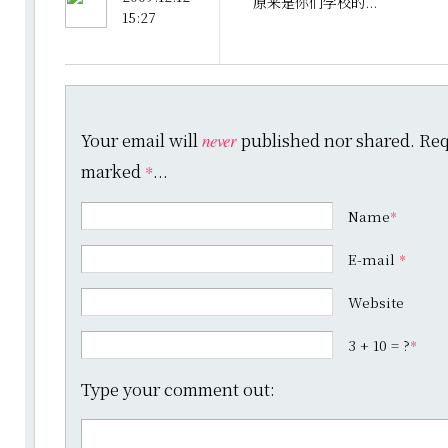
原来是你们学校的...
15:27
Your email will
published nor shared. Requ
never
marked
...
*
Name
*
E-mail
*
Website
3 + 10 = ?
*
Type your comment out: