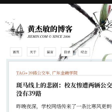
黄杰敏的博客
JIEMIN.COM © SINCE 2006
首页
关于
留言
目录
纪念
TAG»
39路公交车
,
广东金融学院
斑马线上的悲剧：校友惨遭两辆公交
没有39路
昨晚夜深，学校网络传来了一条比寒风更刺