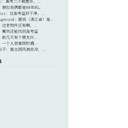
c
：
高考二十载感怀，...
：
貌似我俩都是88年的。
ici
：
这准考证好干净，...
ngwood
：
跟我（浙江省）是...
：
这老物件还有啊，...
：
竟然还能找到准考证
：
前几天有个朋友抖...
：
一个人很难同时拥...
坛子
：
谁念西风独自凉，...
档