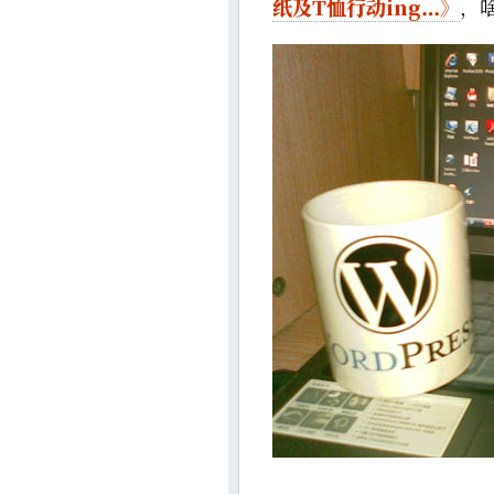
纸及T恤行动ing…》
，