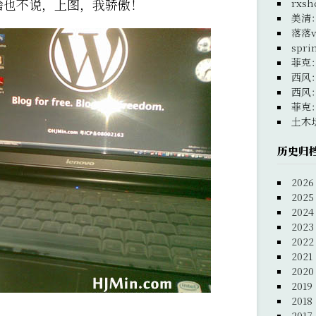
啥也不说，上图，我骄傲！
rxsh
美清
落落v
spri
菲克
西风
西风
菲克
土木
历史归
2026
2025
2024
2023
2022
2021
2020
2019
2018
2017