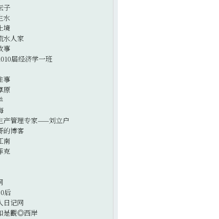
坛子
生水
止境
流水人家
故事
2010届经济学一班
往事
草原
羊
海
生产管理专家——刘立户
哥的博客
江南
菲克
网
0后
人日记网
如是觀◎西岸