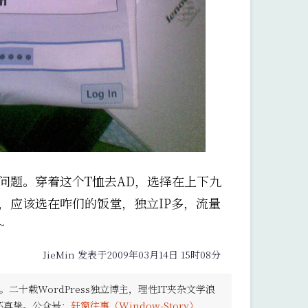
问题。穿着这个T恤去AD，选择在上下九
，应该选在咋们的饭堂，独立IP多，流量
~
JieMin 发表于2009年03月14日 15时08分
。二十载WordPress独立博主，理性IT夹杂文学浪
怀真挚。公众号：
轩窗往事（Window-Story）