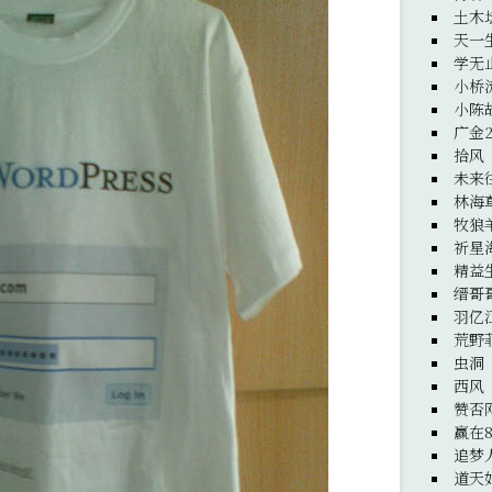
土木
天一
学无
小桥
小陈
广金
拾风
未来
林海
牧狼
祈星
精益
缙哥
羽亿
荒野
虫洞
西风
赞否
赢在8
追梦
道天