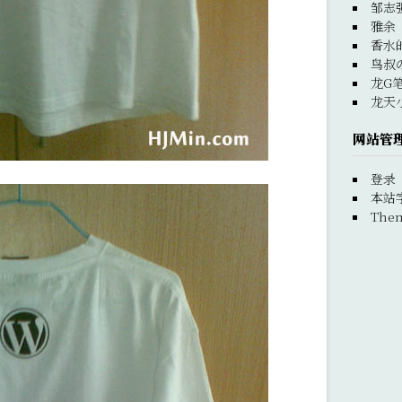
邹志
雅余
香水
鸟叔
龙G
龙天
网站管
登录
本站
Them