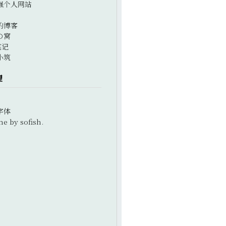
强个人网站
的博客
の窝
笔记
小筑
理
字体
e by sofish.