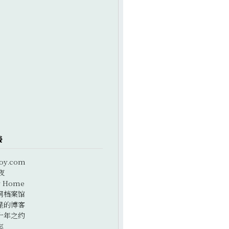
接
oy.com
夜
r Home
网档案馆
星的博客
十年之约
志