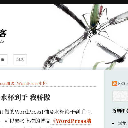
客
006
目录
纪念
ress周边
,
WordPress水杯
RSS 
恤及水杯到手 我骄傲
近期评
做的WordPressT恤及水杯终于到手了，
，可以参考上次的博文
《WordPress墙
活龙