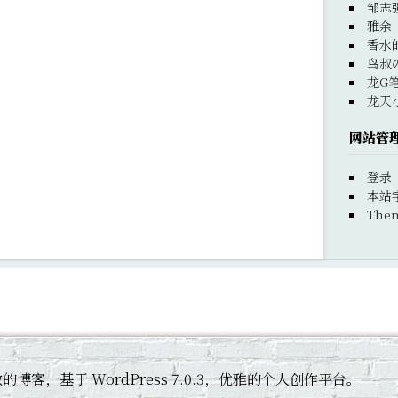
邹志
雅余
香水
鸟叔
龙G
龙天
网站管
登录
本站
Them
 黄杰敏的博客，基于 WordPress 7.0.3，优雅的个人创作平台。