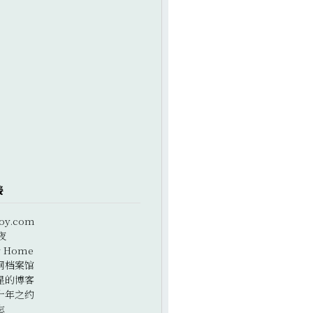
接
oy.com
夜
r Home
网档案馆
星的博客
十年之约
志