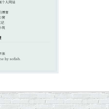
强个人网站
的博客
の窝
笔记
小筑
理
字体
e by sofish.