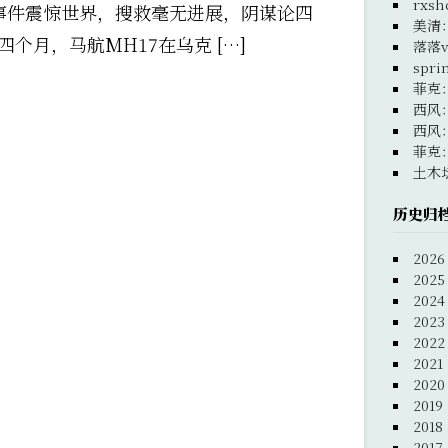
rxsh
联事件震惊世界，搜救毫无进展，阴谋论四
美清
个月，马航MH17在乌克 […]
落落v
spri
菲克
西风
西风
菲克
土木
历史归
2026
2025
2024
2023
2022
2021
2020
2019
2018
2017