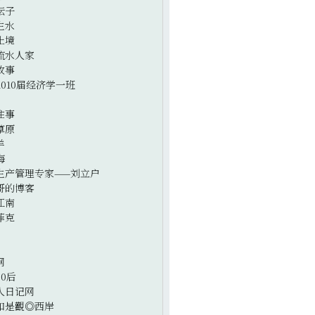
坛子
生水
止境
流水人家
故事
2010届经济学一班
往事
草原
羊
海
生产管理专家——刘立户
哥的博客
江南
菲克
网
0后
人日记网
如是觀◎西岸