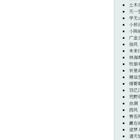
土木
天一
学无
小桥
小陈
广金
拾风
未来
林海
牧狼
祈星
精益
缙哥
羽亿
荒野
虫洞
西风
赞否
赢在8
追梦
道天