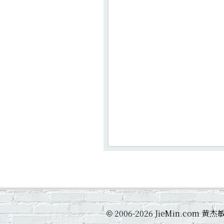
2006-2026 JieMin.com
©