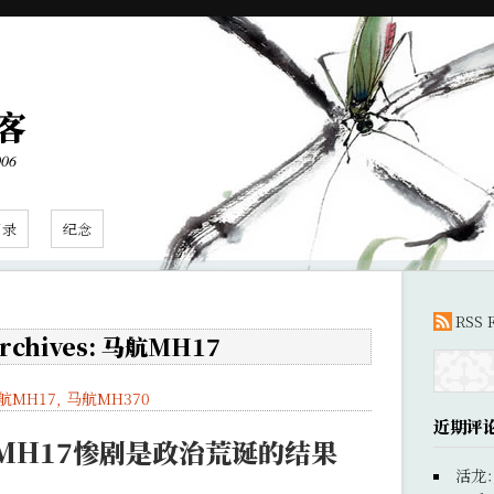
客
006
目录
纪念
RSS 
Archives: 马航MH17
航MH17
,
马航MH370
近期评
MH17惨剧是政治荒诞的结果
活龙