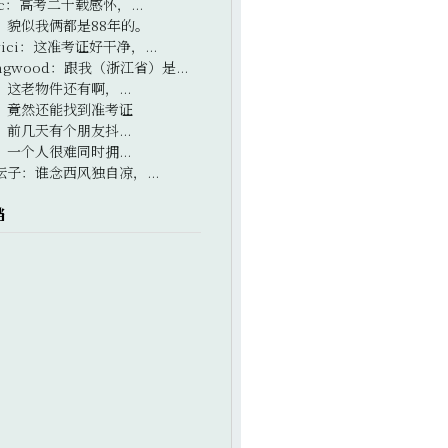
c
：
高考二十载感怀，...
：
貌似我俩都是88年的。
ici
：
这准考证好干净，...
ngwood
：
跟我（浙江省）是...
：
这老物件还有啊，...
：
竟然还能找到准考证
：
前几天有个朋友抖...
：
一个人很难同时拥...
坛子
：
谁念西风独自凉，...
档