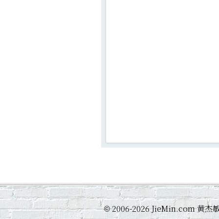
2006-2026 JieMin.com
©