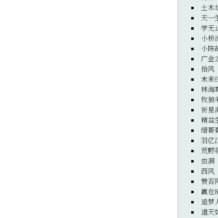
土木
天一
学无
小桥
小陈
广金
拾风
未来
林海
牧狼
祈星
精益
缙哥
羽亿
荒野
虫洞
西风
赞否
赢在8
追梦
道天