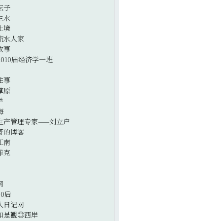
坛子
生水
止境
流水人家
故事
2010届经济学一班
往事
草原
羊
海
生产管理专家——刘立户
哥的博客
江南
菲克
网
0后
人日记网
如是觀◎西岸