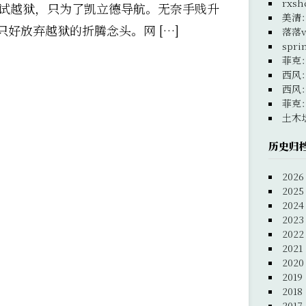
rxsh
试越狱，只为了凯立德导航。无奈手贱升
美清
只好放弃越狱的折腾念头。网 […]
落落v
spri
菲克
西风
西风
菲克
土木
历史归
2026
2025
2024
2023
2022
2021
2020
2019
2018
2017