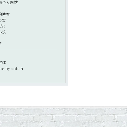
强个人网站
的博客
の窝
笔记
小筑
理
字体
e by sofish.