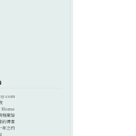
接
oy.com
夜
r Home
网档案馆
星的博客
十年之约
志