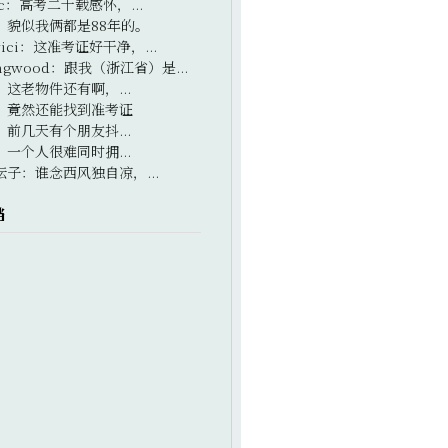
c
：
高考二十载感怀，...
：
貌似我俩都是88年的。
ici
：
这准考证好干净，...
ngwood
：
跟我（浙江省）是...
：
这老物件还有啊，...
：
竟然还能找到准考证
：
前几天有个朋友抖...
：
一个人很难同时拥...
坛子
：
谁念西风独自凉，...
档