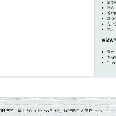
邹志
雅余
香水
鸟叔
龙G
龙天
网站管
登录
本站
Them
 黄杰敏的博客，基于 WordPress 7.0.3，优雅的个人创作平台。