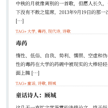
中秋的月就像离别的一首歌，但愿人长久，
下没有不散之筵席，2013年9月19日的那
[…]
TAG»
大学
,
毒药
,
现代诗
,
诗歌
毒药
惰性、低俗、自我、势利、懦弱、空虚和伪
性的毒药在大学的药碗中被现实的大棒轻轻
面上腾 […]
TAG»
童话
,
诗歌
,
顾城
童话诗人：顾城
这几天一直忙文学鉴赏的选修论文，终于赶