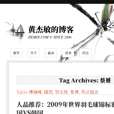
黄杰敏的博客
JIEMIN.COM © SINCE 2006
首页
关于
留言
目录
纪念
Tag Archives: 蔡赟
TAG»
傅海峰
,
国羽
,
羽毛球
,
蔡赟
,
风云组合
人品推荐：2009年世界羽毛球锦标
国VS韩国