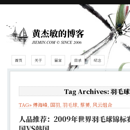
黄杰敏的博客
JIEMIN.COM © SINCE 2006
首页
关于
留言
目录
纪念
Tag Archives: 羽毛球
TAG»
傅海峰
,
国羽
,
羽毛球
,
蔡赟
,
风云组合
人品推荐：2009年世界羽毛球锦标
国VS韩国