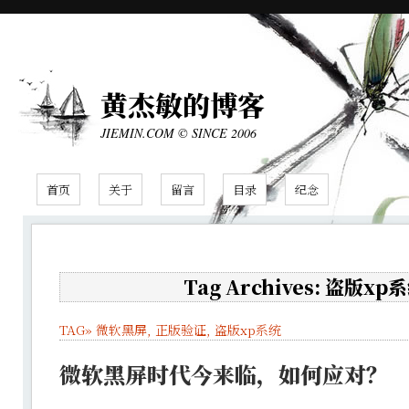
黄杰敏的博客
JIEMIN.COM © SINCE 2006
首页
关于
留言
目录
纪念
Tag Archives: 盗版xp
TAG»
微软黑屏
,
正版验证
,
盗版xp系统
微软黑屏时代今来临，如何应对？