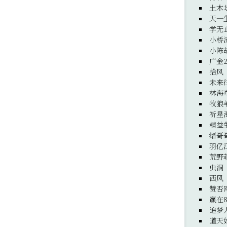
土木
天一
学无
小桥
小陈
广金
拾风
未来
林海
牧狼
祈星
精益
缙哥
羽亿
荒野
虫洞
西风
赞否
赢在8
追梦
道天