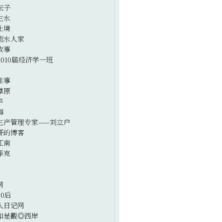
坛子
生水
止境
流水人家
故事
2010届经济学一班
往事
草原
羊
海
生产管理专家——刘立户
哥的博客
江南
菲克
网
0后
人日记网
如是觀◎西岸