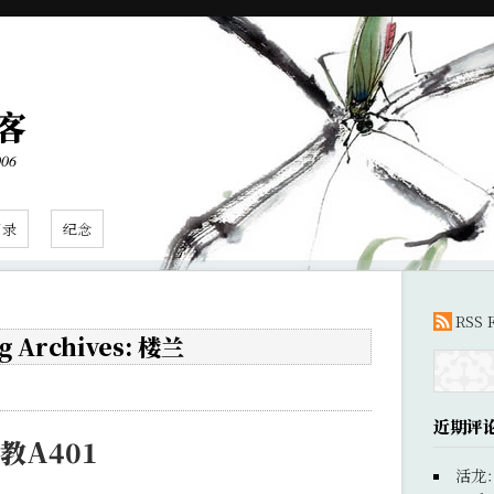
客
006
目录
纪念
RSS 
g Archives: 楼兰
近期评
教A401
活龙