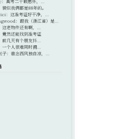
c
：
高考二十载感怀，...
：
貌似我俩都是88年的。
ici
：
这准考证好干净，...
ngwood
：
跟我（浙江省）是...
：
这老物件还有啊，...
：
竟然还能找到准考证
：
前几天有个朋友抖...
：
一个人很难同时拥...
坛子
：
谁念西风独自凉，...
档