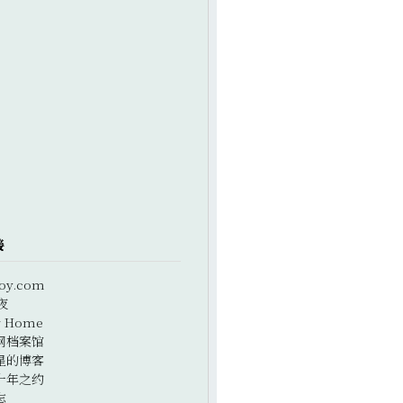
接
oy.com
夜
r Home
网档案馆
星的博客
十年之约
志