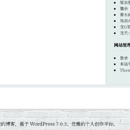
邹志
雅余
香水
鸟叔
龙G
龙天
网站管
登录
本站
Them
 黄杰敏的博客，基于 WordPress 7.0.3，优雅的个人创作平台。