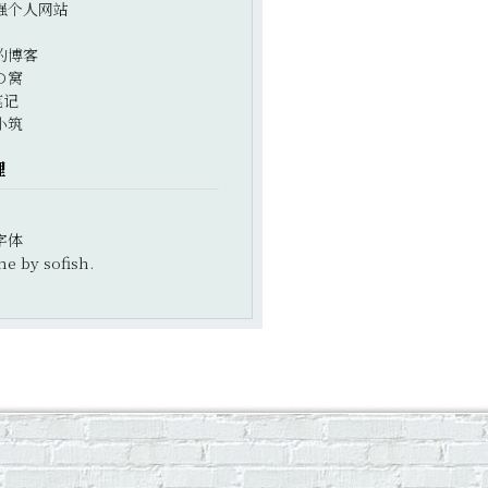
强个人网站
的博客
の窝
笔记
小筑
理
字体
e by sofish.