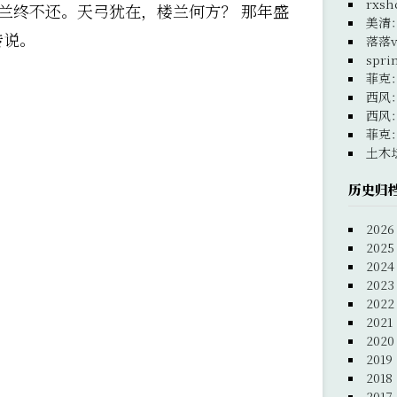
rxsh
兰终不还。天弓犹在，楼兰何方？ 那年盛
美清
传说。
落落v
spri
菲克
西风
西风
菲克
土木
历史归
2026
2025
2024
2023
2022
2021
2020
2019
2018
2017