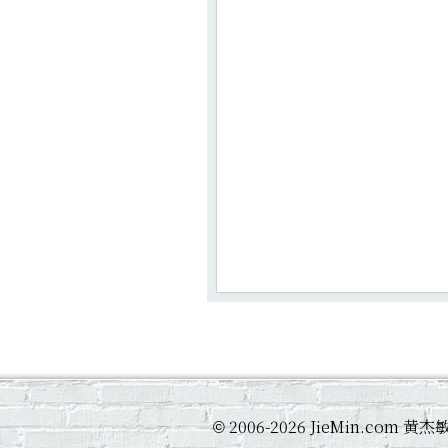
2006-2026 JieMin.com
©