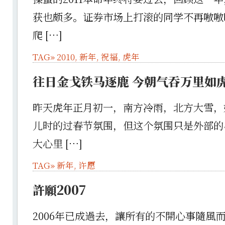
获也颇多。证券市场上打滚的同学不再嗷嗷
爬 […]
TAG»
2010
,
新年
,
祝福
,
虎年
往日金戈铁马逐鹿 今朝气吞万里如
昨天虎年正月初一，南方冷雨，北方大雪，
儿时的过春节氛围，但这个氛围只是外部的
大心里 […]
TAG»
新年
,
许愿
許願2007
2006年已成過去，讓所有的不開心事隨風而