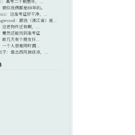
c
：
高考二十载感怀，...
：
貌似我俩都是88年的。
ici
：
这准考证好干净，...
ngwood
：
跟我（浙江省）是...
：
这老物件还有啊，...
：
竟然还能找到准考证
：
前几天有个朋友抖...
：
一个人很难同时拥...
坛子
：
谁念西风独自凉，...
档