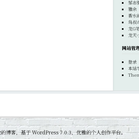
邹志
雅余
香水
鸟叔
龙G
龙天
网站管
登录
本站
Them
 黄杰敏的博客，基于 WordPress 7.0.3，优雅的个人创作平台。