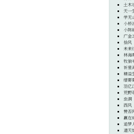
土木
天一
学无
小桥
小陈
广金
拾风
未来
林海
牧狼
祈星
精益
缙哥
羽亿
荒野
虫洞
西风
赞否
赢在8
追梦
道天