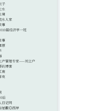
坛子
生水
止境
流水人家
故事
2010届经济学一班
往事
草原
羊
海
生产管理专家——刘立户
哥的博客
江南
菲克
网
0后
人日记网
如是觀◎西岸