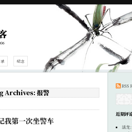
客
006
目录
纪念
RSS 
g Archives: 报警
近期评
记我第一次坐警车
活龙