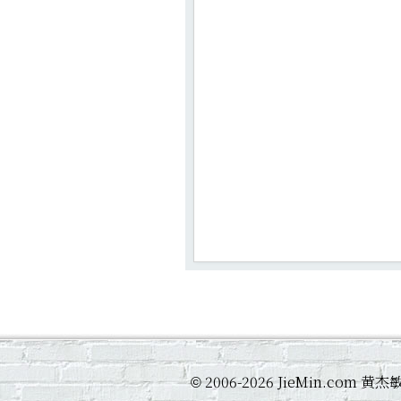
2006-2026 JieMin.com
©