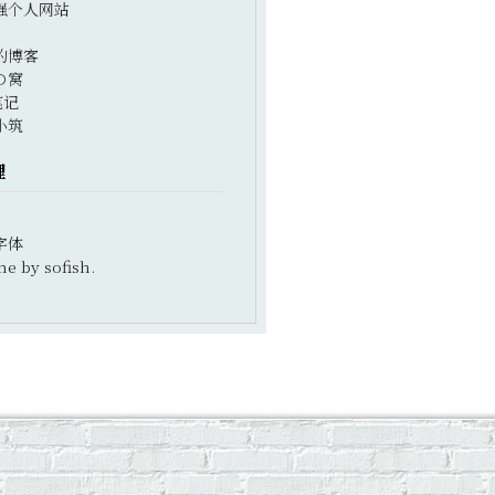
强个人网站
的博客
の窝
笔记
小筑
理
字体
e by sofish.