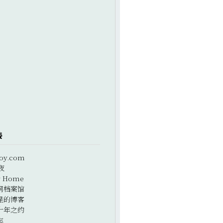
接
oy.com
夜
r Home
网档案馆
星的博客
十年之约
志