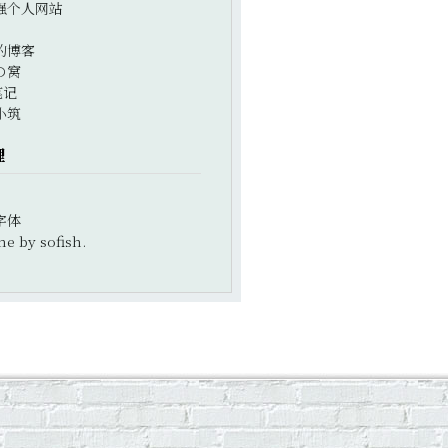
强个人网站
的博客
の窝
笔记
小筑
理
字体
e by sofish.