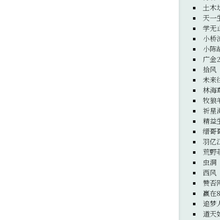
土木
天一
学无
小桥
小陈
广金
拾风
未来
林海
牧狼
祈星
精益
缙哥
羽亿
荒野
虫洞
西风
赞否
赢在8
追梦
道天