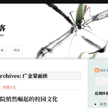
客
006
目录
纪念
RSS 
Archives: 广金蒙面侠
侠
,
校园文化
近期评
金院悄然崛起的校园文化
活龙