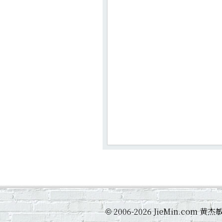
2006-2026 JieMin.com
©