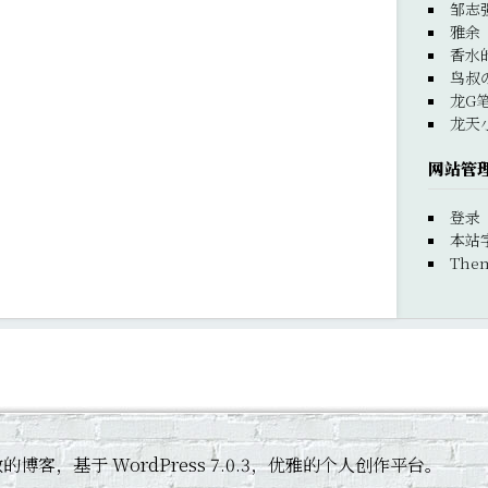
邹志
雅余
香水
鸟叔
龙G
龙天
网站管
登录
本站
Them
 黄杰敏的博客，基于 WordPress 7.0.3，优雅的个人创作平台。