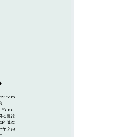
接
oy.com
夜
r Home
网档案馆
星的博客
十年之约
志