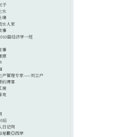
坛子
生水
止境
流水人家
故事
2010届经济学一班
往事
草原
羊
海
生产管理专家——刘立户
哥的博客
江南
菲克
网
0后
人日记网
如是觀◎西岸