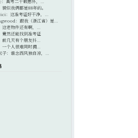
c
：
高考二十载感怀，...
：
貌似我俩都是88年的。
ici
：
这准考证好干净，...
ngwood
：
跟我（浙江省）是...
：
这老物件还有啊，...
：
竟然还能找到准考证
：
前几天有个朋友抖...
：
一个人很难同时拥...
坛子
：
谁念西风独自凉，...
档