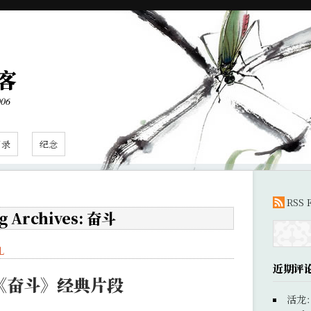
客
006
目录
纪念
RSS 
g Archives: 奋斗
礼
近期评
《奋斗》经典片段
活龙