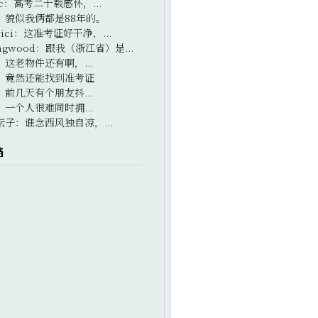
c
：
高考二十载感怀，...
：
貌似我俩都是88年的。
ici
：
这准考证好干净，...
ngwood
：
跟我（浙江省）是...
：
这老物件还有啊，...
：
竟然还能找到准考证
：
前几天有个朋友抖...
：
一个人很难同时拥...
坛子
：
谁念西风独自凉，...
档