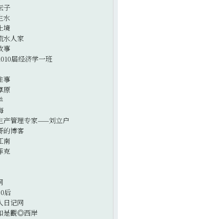
坛子
生水
止境
流水人家
故事
2010届经济学一班
往事
草原
羊
海
生产管理专家——刘立户
哥的博客
江南
菲克
网
0后
人日记网
如是觀◎西岸