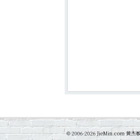
2006-2026 JieMin.com
©