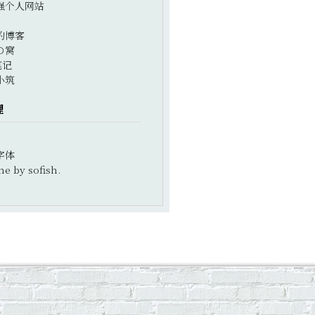
强个人网站
的博客
の窝
笔记
小筑
理
字体
e by sofish.