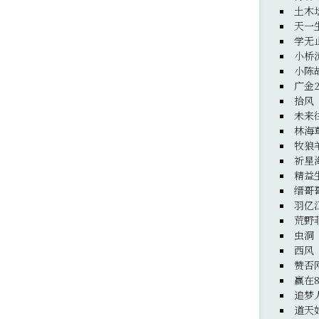
土木
天一
学无
小桥
小陈
广金
拾风
未来
林海
牧狼
祈星
精益
缙哥
羽亿
荒野
虫洞
西风
赞否
赢在8
追梦
道天