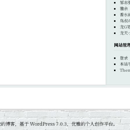
邹志
雅余
香水
鸟叔
龙G
龙天
网站管
登录
本站
Them
 黄杰敏的博客，基于 WordPress 7.0.3，优雅的个人创作平台。