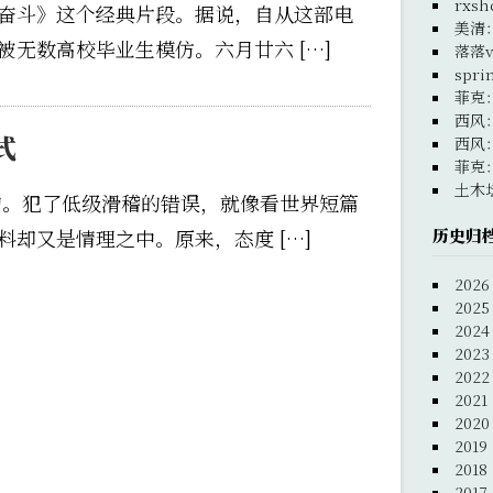
rxsh
奋斗》这个经典片段。据说，自从这部电
美清
无数高校毕业生模仿。六月廿六 […]
落落v
spri
菲克
西风
式
西风
菲克
土木
的。犯了低级滑稽的错误，就像看世界短篇
历史归
却又是情理之中。原来，态度 […]
2026
2025
2024
2023
2022
2021
2020
2019
2018
2017