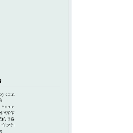
接
oy.com
夜
r Home
网档案馆
星的博客
十年之约
志