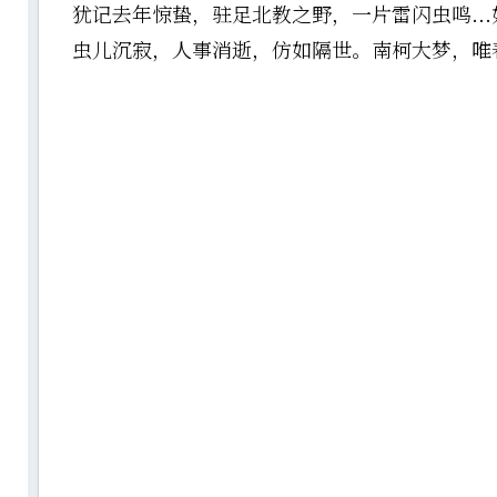
犹记去年惊蛰，驻足北教之野，一片雷闪虫鸣..
虫儿沉寂，人事消逝，仿如隔世。南柯大梦，唯春风