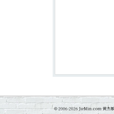
2006-2026 JieMin.com
©