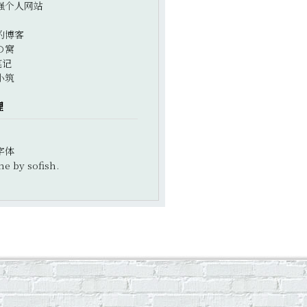
强个人网站
的博客
の窝
笔记
小筑
理
字体
e by sofish.