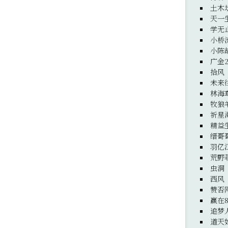
土木
天一
学无
小桥
小陈
广金
拾风
未来
林海
牧狼
祈星
精益
缙哥
羽亿
荒野
虫洞
西风
赞否
赢在8
追梦
道天