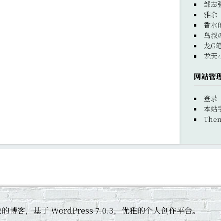
邹志
雅余
香水
鸟叔
龙G
龙天
网站管
登录
本站
Them
 黄杰敏的博客，基于 WordPress 7.0.3，优雅的个人创作平台。