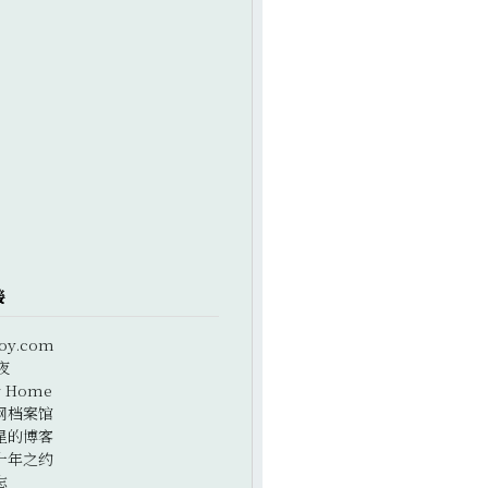
接
oy.com
夜
r Home
网档案馆
星的博客
十年之约
志