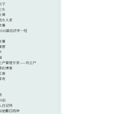
坛子
生水
止境
流水人家
故事
2010届经济学一班
往事
草原
羊
海
生产管理专家——刘立户
哥的博客
江南
菲克
网
0后
人日记网
如是觀◎西岸