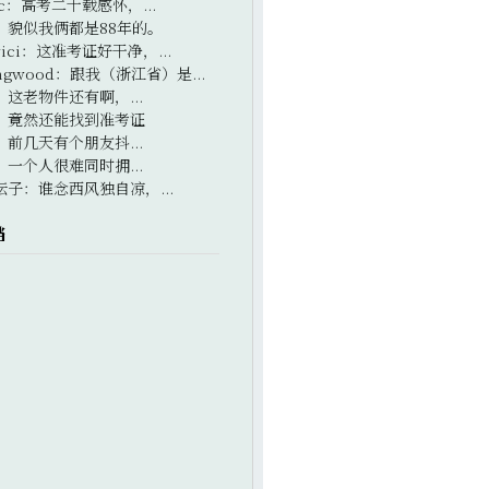
c
：
高考二十载感怀，...
：
貌似我俩都是88年的。
ici
：
这准考证好干净，...
ngwood
：
跟我（浙江省）是...
：
这老物件还有啊，...
：
竟然还能找到准考证
：
前几天有个朋友抖...
：
一个人很难同时拥...
坛子
：
谁念西风独自凉，...
档