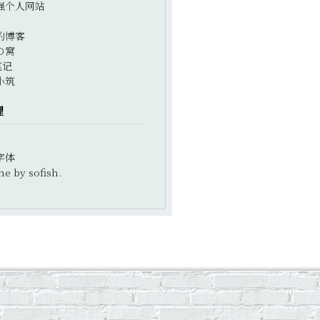
强个人网站
的博客
の窝
笔记
小筑
理
字体
e by sofish.