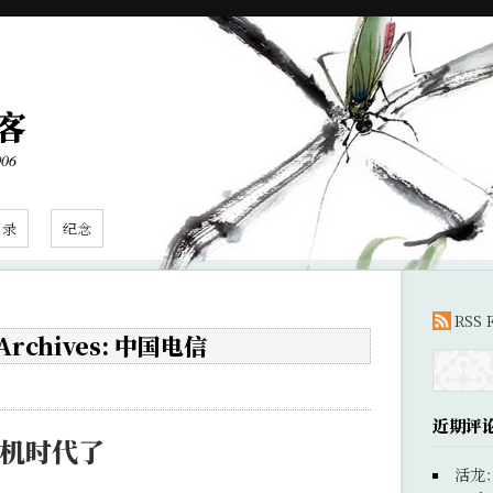
客
006
目录
纪念
RSS 
 Archives: 中国电信
近期评
手机时代了
活龙