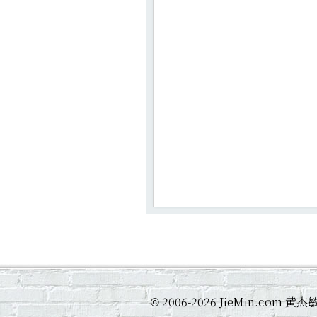
2006-2026 JieMin.com
©