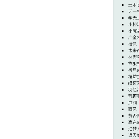
土木
天一
学无
小桥
小陈
广金
拾风
未来
林海
牧狼
祈星
精益
缙哥
羽亿
荒野
虫洞
西风
赞否
赢在8
追梦
道天