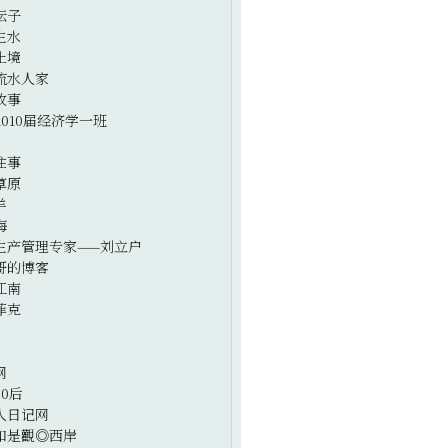
坛子
生水
止境
流水人家
故事
2010届经济学一班
往事
草原
羊
海
生产管理专家——刘立户
哥的博客
江南
菲克
网
0后
人日记网
如是觀◎西岸