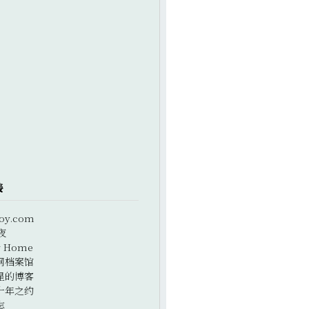
接
oy.com
夜
r Home
网档案馆
星的博客
十年之约
志