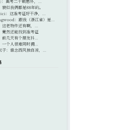
c
：
高考二十载感怀，...
：
貌似我俩都是88年的。
ici
：
这准考证好干净，...
ngwood
：
跟我（浙江省）是...
：
这老物件还有啊，...
：
竟然还能找到准考证
：
前几天有个朋友抖...
：
一个人很难同时拥...
坛子
：
谁念西风独自凉，...
档