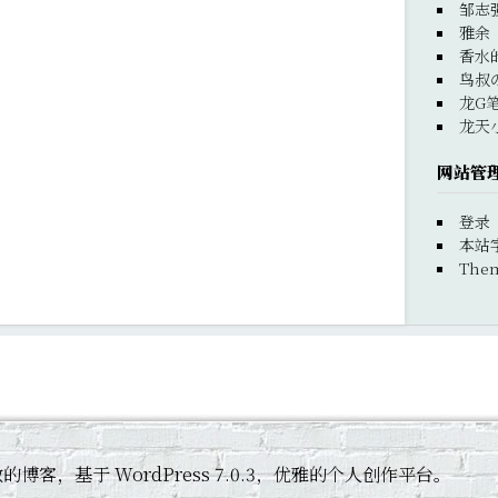
邹志
雅余
香水
鸟叔
龙G
龙天
网站管
登录
本站
Them
 黄杰敏的博客，基于 WordPress 7.0.3，优雅的个人创作平台。