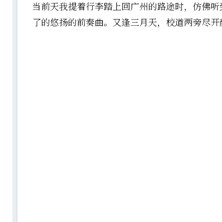
当前天我提着行李踏上回广州的路途时，仿佛听
了的悠扬的前奏曲。又逢三月天，校道两旁尽开颜。-