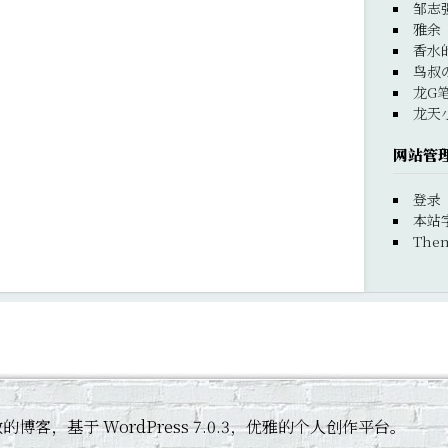
邹志
雅余
香水
鸟叔
龙G
龙天
网站管
登录
本站
Them
 黄杰敏的博客，基于 WordPress 7.0.3，优雅的个人创作平台。