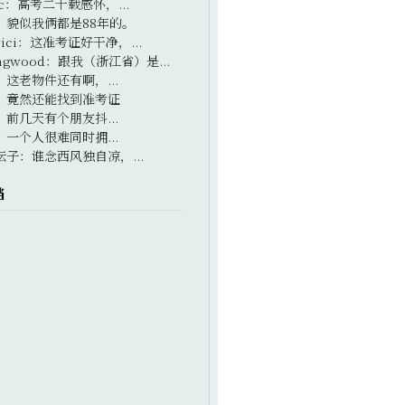
c
：
高考二十载感怀，...
：
貌似我俩都是88年的。
ici
：
这准考证好干净，...
ngwood
：
跟我（浙江省）是...
：
这老物件还有啊，...
：
竟然还能找到准考证
：
前几天有个朋友抖...
：
一个人很难同时拥...
坛子
：
谁念西风独自凉，...
档