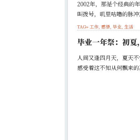
2002年，那是个经典
叫拨号，叽里咕噜的脉冲声
TAG»
工作
,
感悟
,
毕业
,
生活
毕业一年祭：初夏
人间又逢四月天，夏天不
感受着这不知从何飘来的凉