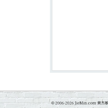
2006-2026 JieMin.com
©