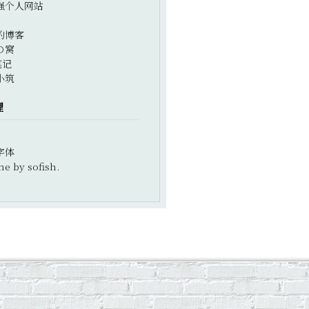
强个人网站
的博客
の窝
笔记
小筑
理
字体
e by sofish.