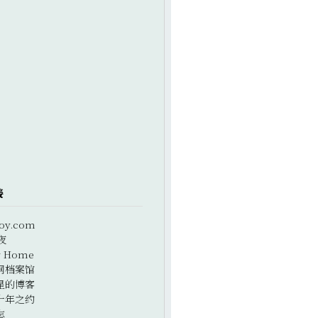
接
oy.com
夜
r Home
网档案馆
星的博客
十年之约
志