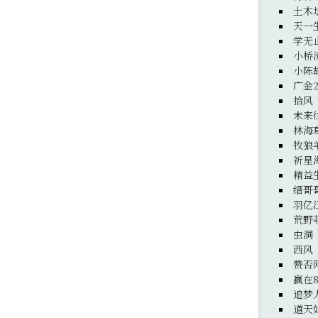
土木
天一
学无
小桥
小陈
广金
拾风
未来
林海
牧狼
祈星
精益
缙哥
羽亿
荒野
虫洞
西风
赞否
赢在8
追梦
道天