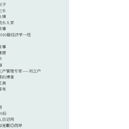
坛子
生水
止境
流水人家
故事
2010届经济学一班
往事
草原
羊
海
生产管理专家——刘立户
哥的博客
江南
菲克
网
0后
人日记网
如是觀◎西岸