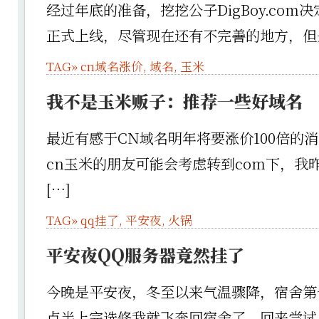
经过年底的准备，挖挖公子DigBoy.com决定
正式上线，尽管现在还有不完善的地方，但是
TAG»
cn域名涨价
,
域名
,
玉米
我不是玉米贩子：推荐一些好域名
最近有感于CN域名明年将要涨价100倍的
cn玉米的朋友可能会考虑转到com下，我
[…]
TAG»
qq挂了
,
平安夜
,
火锅
平安夜QQ服务器竟然挂了
今晚是平安夜，冬至以来气温骤降，宿舍第
点半上完选修我就飞奔回宿舍了。回来尝试用