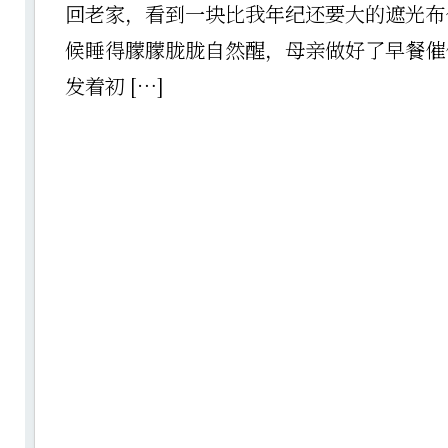
回老家，看到一块比我年纪还要大的遮光布
候睡得朦朦胧胧自然醒，母亲做好了早餐催
发着初 […]