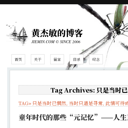
黄杰敏的博客
JIEMIN.COM © SINCE 2006
首页
关于
留言
目录
纪念
Tag Archives: 只是当时
TAG»
只是当时已惘然
,
当时只道是寻常
,
此情可待
童年时代的那些“元记忆”——人生