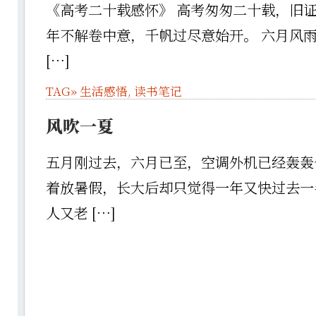
《高考二十载感怀》 高考匆匆二十载，旧证
年不解卷中意，千帆过尽意始开。 六月风
[…]
TAG»
生活感悟
,
读书笔记
风吹一夏
五月刚过去，六月已至，空调外机已经轰轰
着放暑假，长大后却只觉得一年又快过去一
人又老 […]